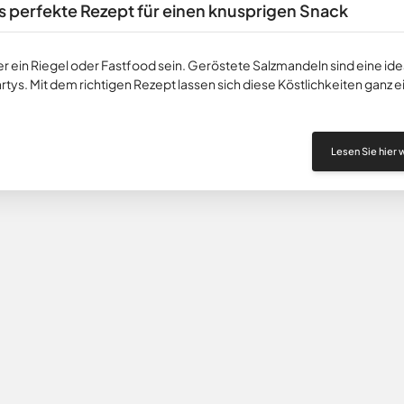
 perfekte Rezept für einen knusprigen Snack
 ein Riegel oder Fastfood sein. Geröstete Salzmandeln sind eine ide
ys. Mit dem richtigen Rezept lassen sich diese Köstlichkeiten ganz e
Lesen Sie hier w