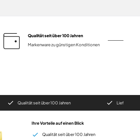
Qualität seit über 100 Jahren
Markenware zu günstigen Konditionen
alität seit über 100 Jahren
Lieferzeit in der Regel 
Ihre Vorteile auf einen Blick
Qualität seit über 100 Jahren