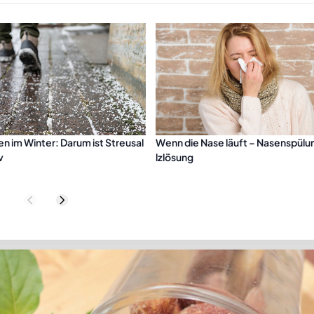
en im Winter: Darum ist Streusal
Wenn die Nase läuft – Nasenspülun
v
lzlösung