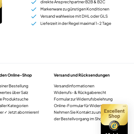
direkte Ansprechpartner B2B & B2C
Markenware zu günstigen Konditionen
Versand wahlweise mit DHL oder GLS
Lieferzeit in der Regel maximal 1-2 Tage
 den Online-Shop
Versand und Rücksendungen
einer Bestellung
Versandinformationen
ertes über Salz
Widerrufs- & Rückgaberecht
te Produktsuche
Formular zur Widerrufsbelehrung
aller Kategorien
Online-Formular für Widerruf
r ✓ Jetzt abonnieren!
Nehmen Sie Kontakt zu uns auf
der Bestellvorgang im Shop