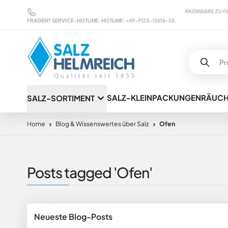
Direkt zum Inhalt
DIREKTE ANSPRECHPARTNER B2B & B2C
MARKENWARE ZU GÜNSTIGEN K
FRAGEN? SERVICE-HOTLINE:
HOTLINE:
+49-9123-15516-55
SALZ-KLEINPACKUNGEN
RÄUC
SALZ-SORTIMENT
Home
Blog & Wissenswertes über Salz
Ofen
Posts tagged 'Ofen'
Neueste Blog-Posts