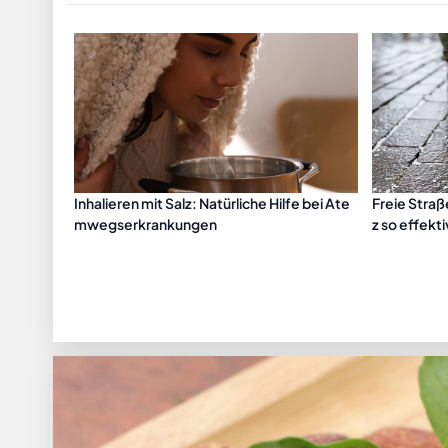
Inhalieren mit Salz: Natürliche Hilfe bei Ate
Freie Straß
mwegserkrankungen
z so effekti