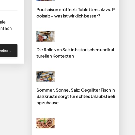
Poolsaison eröffnet: Tablettensalz vs. P
oolsalz – was ist wirklich besser?
ale
infach
Die Rolle von Salz in historischen und kul
eiter...
turellen Kontexten
Sommer, Sonne, Salz: Gegrillter Fisch in
Salzkruste sorgt für echtes Urlaubsfeeli
ng zuhause