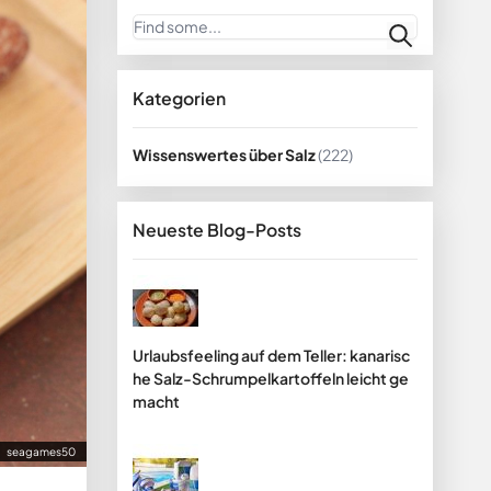
Suche
Kategorien
Wissenswertes über Salz
(222)
Neueste Blog-Posts
Urlaubsfeeling auf dem Teller: kanarisc
he Salz-Schrumpelkartoffeln leicht ge
macht
seagames50