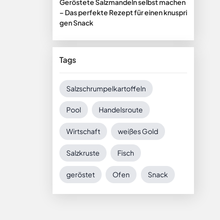
Geröstete Salzmandeln selbst machen
– Das perfekte Rezept für einen knuspri
gen Snack
Tags
Salzschrumpelkartoffeln
Pool
Handelsroute
Wirtschaft
weißes Gold
Salzkruste
Fisch
geröstet
Ofen
Snack