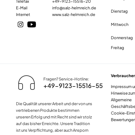
Telefax
+49-9123-15516-20
E-Mail
info@salz-helmreich.de
Dienstag
Internet
www.salz-helmreich.de
Mittwoch
Donnerstag
Freitag
Verbraucher
Fragen? Service-Hotline:
+49-9123-15516-55
Impressum u
Hinweise zu
Allgemeine
Die Qualität unserer Arbeit und der von uns
Geschäftsb
vertriebenen Produkte bestimmen
Cookie-Einst
unseren Erfolg und mit Recht sind wir stolz
Bewertungen 
auf das bisher Erreichte. Unsere Tradition
ist uns Verpflichtung, aber auch Ansporn