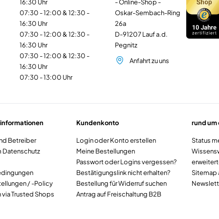
16:30 Uhr
- Online-Shop -
07:30 - 12:00 & 12:30 -
Oskar-Sembach-Ring
16:30 Uhr
26a
07:30 - 12:00 & 12:30 -
D-91207
Lauf a.d.
16:30 Uhr
Pegnitz
07:30 - 12:00 & 12:30 -
Anfahrt zu uns
16:30 Uhr
07:30 - 13:00 Uhr
informationen
Kundenkonto
rund um
nd Betreiber
Login
oder
Konto erstellen
Status m
m Datenschutz
Meine Bestellungen
Wissensw
Passwort oder Logins vergessen?
erweiter
edingungen
Bestätigungslink nicht erhalten?
Sitemap 
ellungen / -Policy
Bestellung für Widerruf suchen
Newslette
via Trusted Shops
Antrag auf Freischaltung B2B