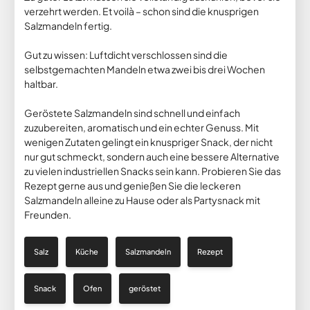
verzehrt werden. Et voilà – schon sind die knusprigen
Salzmandeln fertig.
Gut zu wissen: Luftdicht verschlossen sind die
selbstgemachten Mandeln etwa zwei bis drei Wochen
haltbar.
Geröstete Salzmandeln sind schnell und einfach
zuzubereiten, aromatisch und ein echter Genuss. Mit
wenigen Zutaten gelingt ein knuspriger Snack, der nicht
nur gut schmeckt, sondern auch eine bessere Alternative
zu vielen industriellen Snacks sein kann. Probieren Sie das
Rezept gerne aus und genießen Sie die leckeren
Salzmandeln alleine zu Hause oder als Partysnack mit
Freunden.
Salz
Küche
Salzmandeln
Rezept
Snack
Ofen
geröstet