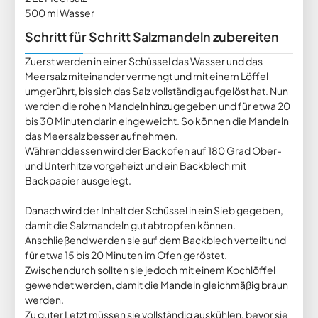
500 ml Wasser
Schritt für Schritt Salzmandeln zubereiten
Zuerst werden in einer Schüssel das Wasser und das
Meersalz miteinander vermengt und mit einem Löffel
umgerührt, bis sich das Salz vollständig aufgelöst hat. Nun
werden die rohen Mandeln hinzugegeben und für etwa 20
bis 30 Minuten darin eingeweicht. So können die Mandeln
das Meersalz besser aufnehmen.
Währenddessen wird der Backofen auf 180 Grad Ober-
und Unterhitze vorgeheizt und ein Backblech mit
Backpapier ausgelegt.
Danach wird der Inhalt der Schüssel in ein Sieb gegeben,
damit die Salzmandeln gut abtropfen können.
Anschließend werden sie auf dem Backblech verteilt und
für etwa 15 bis 20 Minuten im Ofen geröstet.
Zwischendurch sollten sie jedoch mit einem Kochlöffel
gewendet werden, damit die Mandeln gleichmäßig braun
werden.
Zu guter Letzt müssen sie vollständig auskühlen, bevor sie