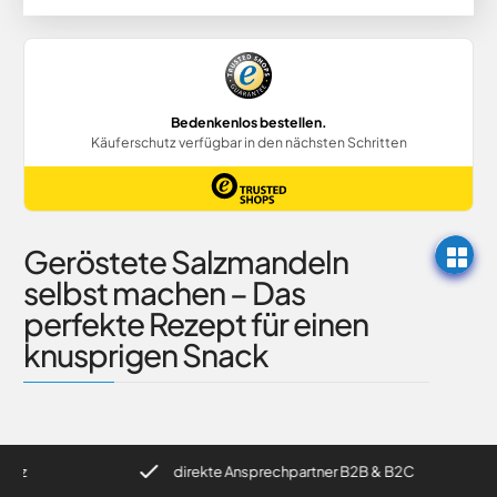
Geröstete Salzmandeln
selbst machen – Das
perfekte Rezept für einen
knusprigen Snack
z
direkte Ansprechpartner B2B & B2C