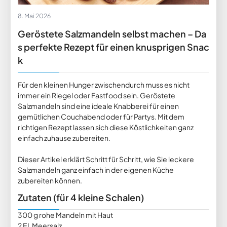
8. Mai 2026
Geröstete Salzmandeln selbst machen – Da
s perfekte Rezept für einen knusprigen Snac
k
Für den kleinen Hunger zwischendurch muss es nicht
immer ein Riegel oder Fastfood sein. Geröstete
Salzmandeln sind eine ideale Knabberei für einen
gemütlichen Couchabend oder für Partys. Mit dem
richtigen Rezept lassen sich diese Köstlichkeiten ganz
einfach zuhause zubereiten.
Dieser Artikel erklärt Schritt für Schritt, wie Sie leckere
Salzmandeln ganz einfach in der eigenen Küche
zubereiten können.
Zutaten (für 4 kleine Schalen)
300 g rohe Mandeln mit Haut
2 EL Meersalz