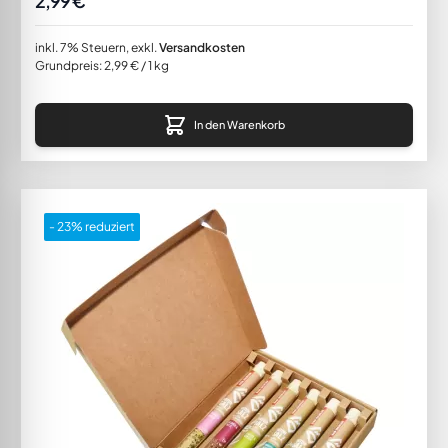
2,99 €
inkl. 7% Steuern
,
exkl.
Versandkosten
Grundpreis:
2,99 €
/ 1 kg
In den Warenkorb
- 23% reduziert