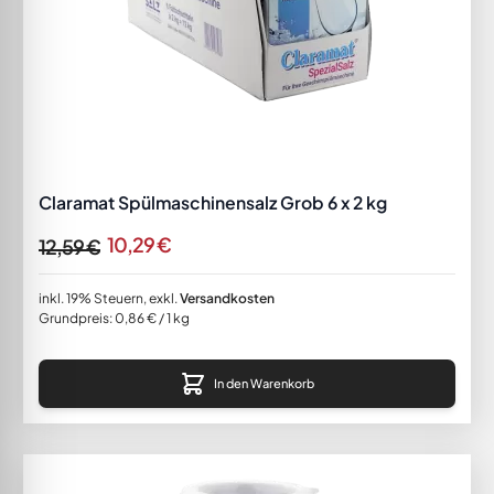
Claramat Spülmaschinensalz Grob 6 x 2 kg
10,29 €
12,59 €
inkl. 19% Steuern
,
exkl.
Versandkosten
Grundpreis:
0,86 €
/ 1 kg
In den Warenkorb