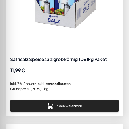
Safrisalz Speisesalz grobkörnig 10x1kg Paket
11,99 €
inkl. 7% Steuern
,
exkl.
Versandkosten
Grundpreis:
1,20 €
/ 1 kg
In den Warenkorb