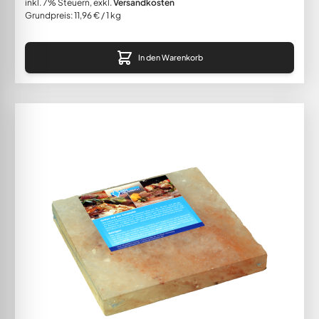
inkl. 7% Steuern
,
exkl.
Versandkosten
Grundpreis:
11,96 €
/ 1 kg
In den Warenkorb