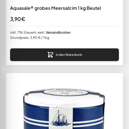
Aquasale® grobes Meersalz im 1 kg Beutel
3,90 €
inkl. 7% Steuern
,
exkl.
Versandkosten
Grundpreis:
3,90 €
/ 1 kg
In den Warenkorb