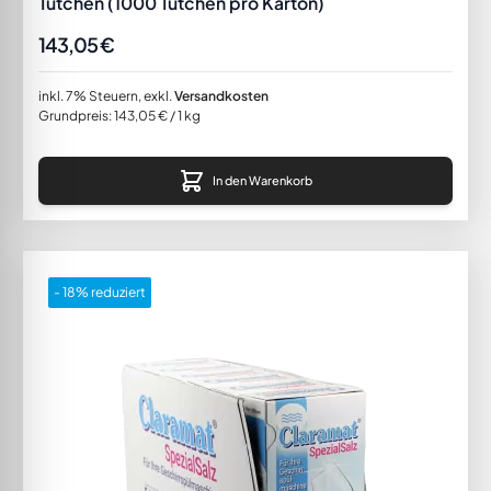
Tütchen (1000 Tütchen pro Karton)
143,05 €
inkl. 7% Steuern
,
exkl.
Versandkosten
Grundpreis:
143,05 €
/ 1 kg
In den Warenkorb
- 18% reduziert