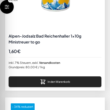
FILTER
Alpen-Jodsalz Bad Reichenhaller 1x10g
Ministreuer to go
1,60 €
inkl. 7% Steuern
,
exkl.
Versandkosten
Grundpreis:
80,00 €
/ 1 kg
In den Warenkorb
- 34% reduziert