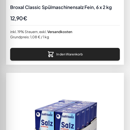
Broxal Classic Spülmaschinensalz Fein, 6 x 2 kg
12,90 €
inkl. 19% Steuern
,
exkl.
Versandkosten
Grundpreis:
1,08 €
/ 1 kg
In den Warenkorb