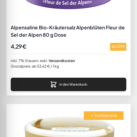
Alpensaline Bio-Kräutersalz Alpenblüten Fleur de
Sel der Alpen 80 g Dose
4,29 €
ab
3,99 €
inkl. 7% Steuern
,
exkl.
Versandkosten
Grundpreis: ab 53,63 € / 1 kg
In den Warenkorb
✓ Staffelpreise