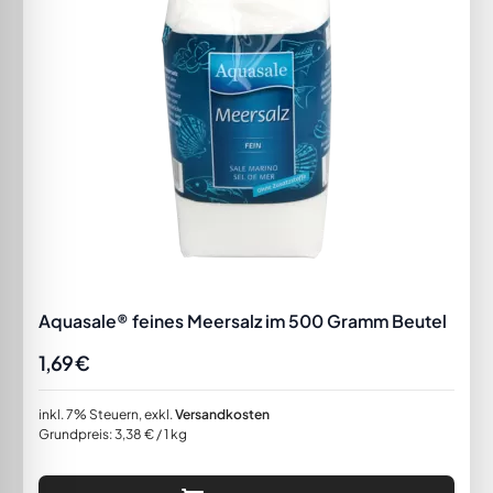
Aquasale® feines Meersalz im 500 Gramm Beutel
1,69 €
inkl. 7% Steuern
,
exkl.
Versandkosten
Grundpreis:
3,38 €
/ 1 kg