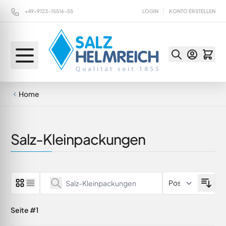
Direkt zum Inhalt
+49-9123-15516-55
LOGIN
KONTO ERSTELLEN
Home
Salz-Kleinpackungen
Seite #1