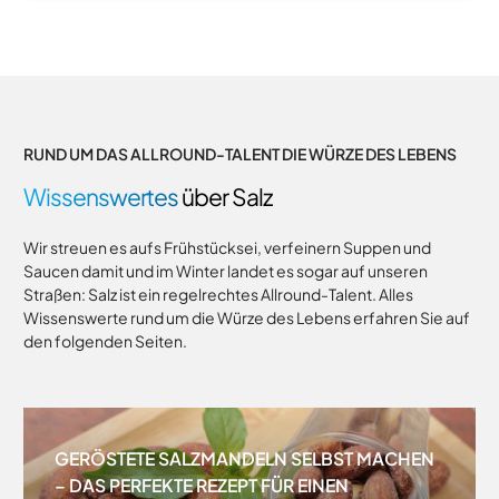
RUND UM DAS ALLROUND-TALENT DIE WÜRZE DES LEBENS
Wissenswertes
über Salz
Wir streuen es aufs Frühstücksei, verfeinern Suppen und
Saucen damit und im Winter landet es sogar auf unseren
Straßen: Salz ist ein regelrechtes Allround-Talent. Alles
Wissenswerte rund um die Würze des Lebens erfahren Sie auf
den folgenden Seiten.
GERÖSTETE SALZMANDELN SELBST MACHEN
– DAS PERFEKTE REZEPT FÜR EINEN