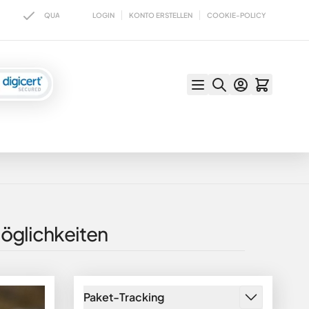
LOGIN
KONTO ERSTELLEN
COOKIE-POLICY
QUALITÄT SEIT ÜBER 100 JAHREN
VERSAND WAHLWEISE MIT DHL ODE
möglichkeiten
Paket-Tracking