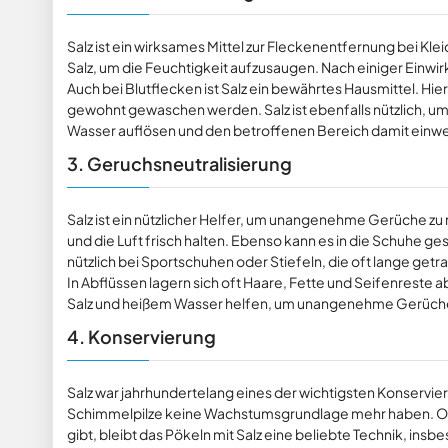
Salz ist ein wirksames Mittel zur Fleckenentfernung bei Kl
Salz, um die Feuchtigkeit aufzusaugen. Nach einiger Einwi
Auch bei Blutflecken ist Salz ein bewährtes Hausmittel. Hie
gewohnt gewaschen werden. Salz ist ebenfalls nützlich, um
Wasser auflösen und den betroffenen Bereich damit einw
3. Geruchsneutralisierung
Salz ist ein nützlicher Helfer, um unangenehme Gerüche zu
und die Luft frisch halten. Ebenso kann es in die Schuhe g
nützlich bei Sportschuhen oder Stiefeln, die oft lange get
In Abflüssen lagern sich oft Haare, Fette und Seifenreste 
Salz und heißem Wasser helfen, um unangenehme Gerüche 
4. Konservierung
Salz war jahrhundertelang eines der wichtigsten Konservie
Schimmelpilze keine Wachstumsgrundlage mehr haben. Ob
gibt, bleibt das Pökeln mit Salz eine beliebte Technik, ins