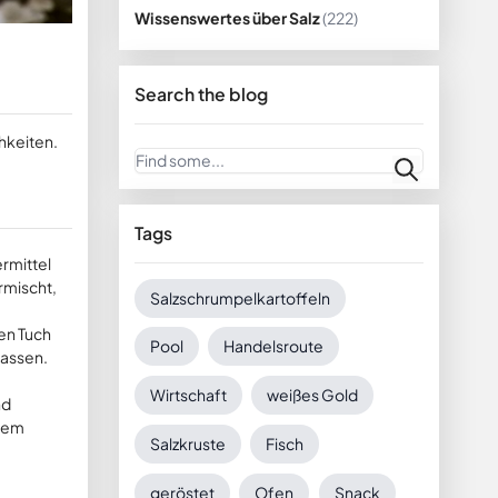
Wissenswertes über Salz
(222)
Search the blog
chkeiten.
Suche
Tags
ermittel
rmischt,
Salzschrumpelkartoffeln
ten Tuch
Pool
Handelsroute
lassen.
Wirtschaft
weißes Gold
nd
arem
Salzkruste
Fisch
geröstet
Ofen
Snack