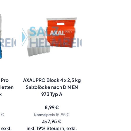
 Pro
AXAL PRO Block 4 x 2,5 kg
letten
Salzblöcke nach DIN EN
k
973 Typ A
bot
Sonderangebot
8,99 €
9 €
15,95 €
Normalpreis
7,95 €
Ab
,
exkl.
inkl. 19% Steuern
,
exkl.