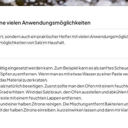
seine vielen Anwendungsmöglichkeiten
inert, sondern auch ein praktischer Helfer mit vielen Anwendungsmögli
möglichkeiten von Salz im Haushalt.
fältig eingesetzt werden kann. Zum Beispiel kann es als sanftes Scheu
öpfen zu entfernen. Wenn man es mit etwas Wasser zu einer Paste ve
das Material zu zerkratzen.
alz natürlich beseitigen. Zuerst sollte man den Ofen mit einem feuch
ad erhitzen. Wird das Salz braun, den Ofen ausstellen und abkühlen 
reste mit einem feuchten Lappen entfernen.
nd einer halben Zitrone reinigen. Die Mischung entfernt Bakterien u
mit der halben Zitrone einreiben, kurz einwirken lassen und dann mir kl