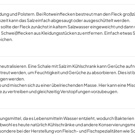
eidung und Polstern. Bei Rotweinflecken bestreut man den Fleck großz
rkzeit kann das Salz einfach abgesaugt oder ausgeschüttelt werden.
r sollte der Fleck zunächst in kaltem Salzwasser eingeweicht und dann
 Schweißflecken aus Kleidungsstücken zu entfernen. Einfach etwas Sa
eichen.
 neutralisieren. Eine Schale mit Salz im Kühlschrank kann Gerüche au
estreut werden, um Feuchtigkeit und Gerüche zu absorbieren. Dies ist
ragen werden.
ab und mischen sich zu einer übelriechenden Masse. Hier kann eine Mi
zu vertreiben und gleichzeitig Verstopfungen vorzubeugen.
rungsmittel, da es Lebensmitteln Wasser entzieht, wodurch Bakterien
wohl es heute natürlich Kühlschränke und andere Konservierungs
besondere bei der Herstellung von Fleisch- und Fischspezialitäten wie 