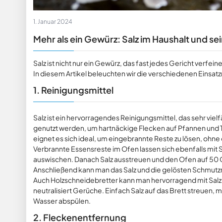
1. Januar 2024
Mehr als ein Gewürz: Salz im Haushalt und 
Salz ist nicht nur ein Gewürz, das fast jedes Gericht verfe
In diesem Artikel beleuchten wir die verschiedenen Einsatz
1. Reinigungsmittel
Salz ist ein hervorragendes Reinigungsmittel, das sehr viel
genutzt werden, um hartnäckige Flecken auf Pfannen und T
eignet es sich ideal, um eingebrannte Reste zu lösen, ohne 
Verbrannte Essensreste im Ofen lassen sich ebenfalls mit S
auswischen. Danach Salz ausstreuen und den Ofen auf 50 Gr
Anschließend kann man das Salz und die gelösten Schmutz
Auch Holzschneidebretter kann man hervorragend mit Salz u
neutralisiert Gerüche. Einfach Salz auf das Brett streuen, 
Wasser abspülen.
2. Fleckenentfernung