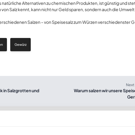
es natürliche Alternativen zu chemischen Produkten, ist günstig und ste
 von Salz kennt, kann nicht nur Geld sparen, sondern auch die Umwel
verschiedenen Salzen – von Speisesalz zum Würzen verschiedenster G
en
Gewürz
Next 
ick in Salzgrotten und
Warum salzen wir unsere Speis
Ger