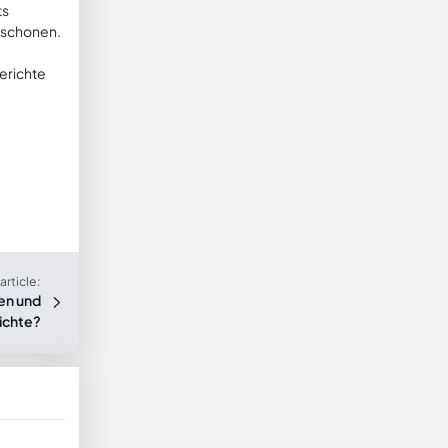
ts
t schonen.
erichte
article:
en und
ichte?