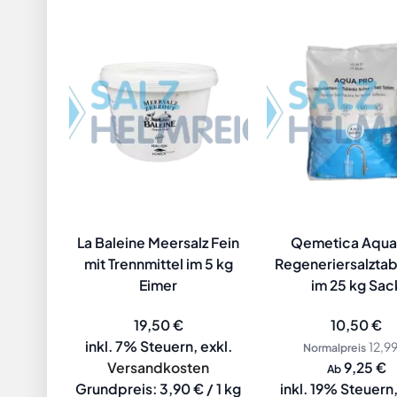
La Baleine Meersalz Fein
Qemetica Aqua
mit Trennmittel im 5 kg
Regeneriersalztab
Eimer
im 25 kg Sac
Sonderange
19,50 €
10,50 €
inkl. 7% Steuern
,
exkl.
12,9
Normalpreis
Versandkosten
9,25 €
Ab
Grundpreis:
3,90 €
/ 1 kg
inkl. 19% Steuern