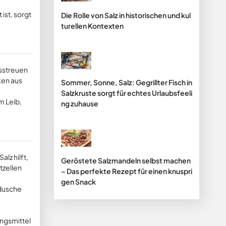
ist, sorgt
Die Rolle von Salz in historischen und kul
turellen Kontexten
usstreuen
ken aus
Sommer, Sonne, Salz: Gegrillter Fisch in
Salzkruste sorgt für echtes Urlaubsfeeli
m Leib,
ng zuhause
lz hilft,
Geröstete Salzmandeln selbst machen
tzellen
– Das perfekte Rezept für einen knuspri
gen Snack
ndusche
ungsmittel