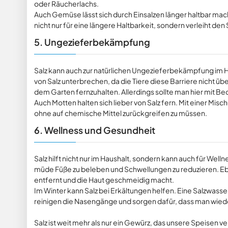
oder Räucherlachs.
Auch Gemüse lässt sich durch Einsalzen länger haltbar mac
nicht nur für eine längere Haltbarkeit, sondern verleiht d
5. Ungezieferbekämpfung
Salz kann auch zur natürlichen Ungezieferbekämpfung im H
von Salz unterbrechen, da die Tiere diese Barriere nich
dem Garten fernzuhalten. Allerdings sollte man hier mit B
Auch Motten halten sich lieber von Salz fern. Mit einer Misc
ohne auf chemische Mittel zurückgreifen zu müssen.
6. Wellness und Gesundheit
Salz hilft nicht nur im Haushalt, sondern kann auch für We
müde Füße zu beleben und Schwellungen zu reduzieren. Eb
entfernt und die Haut geschmeidig macht.
Im Winter kann Salz bei Erkältungen helfen. Eine Salzwas
reinigen die Nasengänge und sorgen dafür, dass man wied
Salz ist weit mehr als nur ein Gewürz, das unsere Speisen 