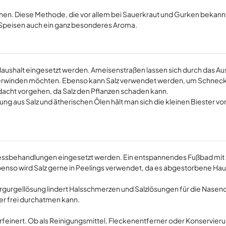
hen. Diese Methode, die vor allem bei Sauerkraut und Gurken bekannt 
en Speisen auch ein ganz besonderes Aroma.
aushalt eingesetzt werden. Ameisenstraßen lassen sich durch das A
t überwinden möchten. Ebenso kann Salz verwendet werden, um Schnec
edacht vorgehen, da Salz den Pflanzen schaden kann.
hung aus Salz und ätherischen Ölen hält man sich die kleinen Biester vo
llnessbehandlungen eingesetzt werden. Ein entspannendes Fußbad mit Sa
enso wird Salz gerne in Peelings verwendet, da es abgestorbene Hau
sergurgellösung lindert Halsschmerzen und Salzlösungen für die Nase
er frei durchatmen kann.
verfeinert. Ob als Reinigungsmittel, Fleckenentferner oder Konservier