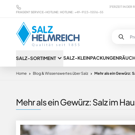
Direkt zum Inhalt
MARKENWARE ZU GÜNSTIGEN KONDITIONEN
LIEFERZEIT IN DER REGEL MAXIM
FRAGEN? SERVICE-HOTLINE:
HOTLINE:
+49-9123-15516-55
SALZ-KLEINPACKUNGEN
RÄUC
SALZ-SORTIMENT
Home
Blog & Wissenswertes über Salz
Mehr als ein Gewürz: 
Mehr als ein Gewürz: Salz im H