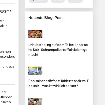
ügig mit
Neueste Blog-Posts
 wie
lz in
Urlaubsfeeling auf dem Teller: kanarisc
he Salz-Schrumpelkartoffeln leicht ge
fnehmen
macht
 besonders
schung aus
Poolsaison eröffnet: Tablettensalz vs. P
oolsalz – was ist wirklich besser?
 und
methoden
Schinken