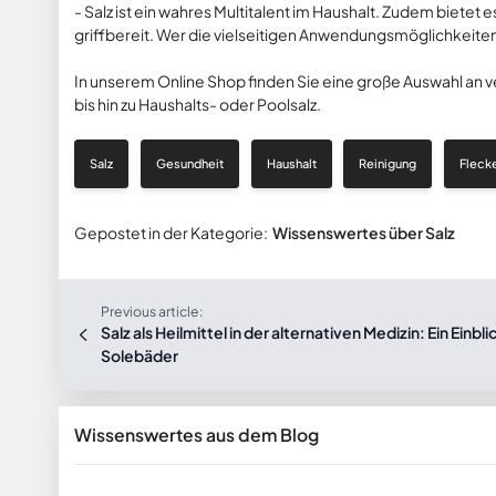
- Salz ist ein wahres Multitalent im Haushalt. Zudem bietet 
griffbereit. Wer die vielseitigen Anwendungsmöglichkeiten
In unserem Online Shop finden Sie eine große Auswahl an 
bis hin zu Haushalts- oder Poolsalz.
Salz
Gesundheit
Haushalt
Reinigung
Fleck
Gepostet in der Kategorie:
Wissenswertes über Salz
Previous article:
Salz als Heilmittel in der alternativen Medizin: Ein Einbl
Solebäder
Wissenswertes aus dem Blog