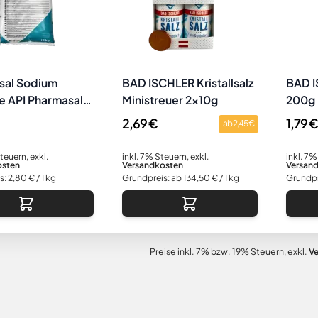
sal Sodium
BAD ISCHLER Kristallsalz
BAD I
e API Pharmasalz
Ministreuer 2x10g
200g K
Trach
2,69 €
1,79 €
ab
2,45 €
Steuern
,
exkl.
inkl. 7% Steuern
,
exkl.
inkl. 7%
osten
Versandkosten
Versan
s:
2,80 €
/ 1 kg
Grundpreis: ab 134,50 € / 1 kg
Grundpr
Preise inkl. 7% bzw. 19% Steuern, exkl.
V