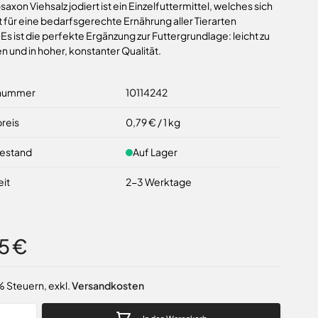
saxon Viehsalz jodiert ist ein Einzelfuttermittel, welches sich
 für eine bedarfsgerechte Ernährung aller Tierarten
 Es ist die perfekte Ergänzung zur Futtergrundlage: leicht zu
n und in hoher, konstanter Qualität.
lnummer
10114242
reis
0,79 €
/ 1 kg
estand
Auf Lager
eit
2-3 Werktage
75 €
9% Steuern
,
exkl.
Versandkosten