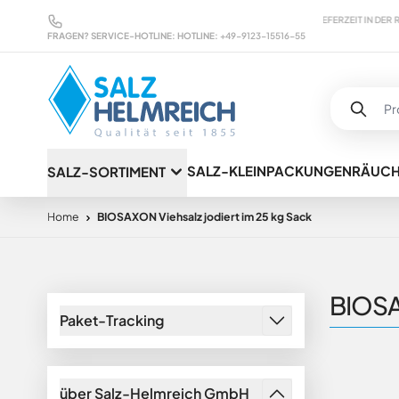
Direkt zum Inhalt
QUALITÄT SEIT ÜBER 100 JAHREN
LIEFERZEIT IN DER REGEL MAX
FRAGEN? SERVICE-HOTLINE:
HOTLINE:
+49-9123-15516-55
SALZ-KLEINPACKUNGEN
RÄUC
SALZ-SORTIMENT
Home
BIOSAXON Viehsalz jodiert im 25 kg Sack
BIOSAX
Paket-Tracking
über Salz-Helmreich GmbH