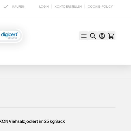
LOGIN
KONTO ERSTELLEN
COOKIE-POLICY
UFEN OHNE RISIKO MIT KÄUFERSCHUTZ
VERSAND WAHLWEISE MIT DHL OD
ON Viehsalz jodiert im 25 kg Sack