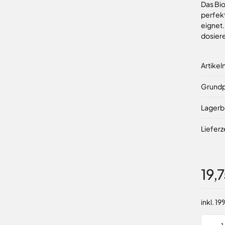
Das Bio
perfekt
eignet.
dosiere
Artike
Grundp
Lagerb
Lieferz
19,
inkl. 1
Menge