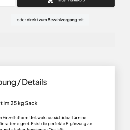
In den Warenkorb
oder
direkt zum Bezahlvorgang
mit
ung / Details
t im 25 kg Sack
n Einzelfuttermittel, welches sich ideal für eine
ierarten eignet. Es ist die perfekte Ergänzung zur
n und in hoher, konstanter Qualität.