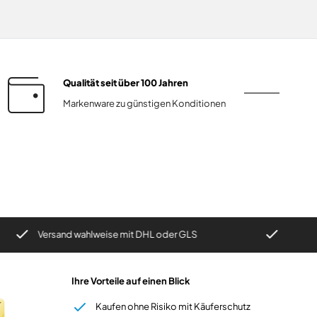
Qualität seit über 100 Jahren
Markenware zu günstigen Konditionen
ersand wahlweise mit DHL oder GLS
Kaufen ohne Risi
Ihre Vorteile auf einen Blick
Kaufen ohne Risiko mit Käuferschutz