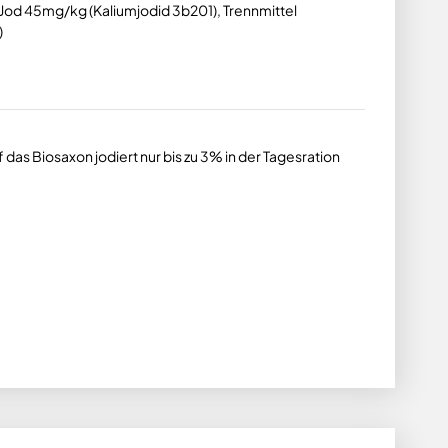
, Jod 45mg/kg (Kaliumjodid 3b201), Trennmittel
)
das Biosaxon jodiert nur bis zu 3% in der Tagesration