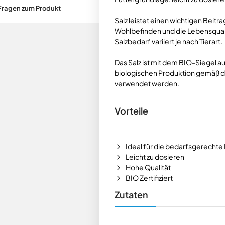
Fragen zum Produkt
Salz leistet einen wichtigen Beitr
Wohlbefinden und die Lebensqualit
Salzbedarf variiert je nach Tierart.
Das Salz ist mit dem BIO-Siegel a
biologischen Produktion gemäß 
verwendet werden.
Vorteile
Ideal für die bedarfsgerechte 
Leicht zu dosieren
Hohe Qualität
BIO Zertifiziert
Zutaten