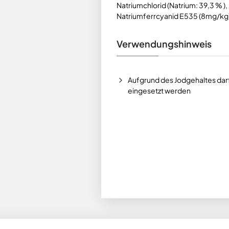
Natriumchlorid (Natrium: 39,3 % )
Natriumferrcyanid E535 (8mg/kg
Verwendungshinweis
Aufgrund des Jodgehaltes darf 
eingesetzt werden