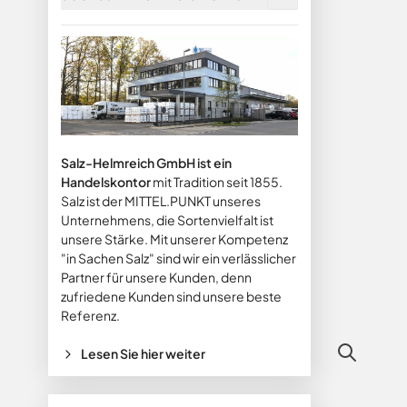
Salz-Helmreich GmbH ist ein
Handelskontor
mit Tradition seit 1855.
Salz ist der MITTEL.PUNKT unseres
Unternehmens, die Sortenvielfalt ist
unsere Stärke. Mit unserer Kompetenz
"in Sachen Salz" sind wir ein verlässlicher
Partner für unsere Kunden, denn
zufriedene Kunden sind unsere beste
Referenz.
Lesen Sie hier weiter