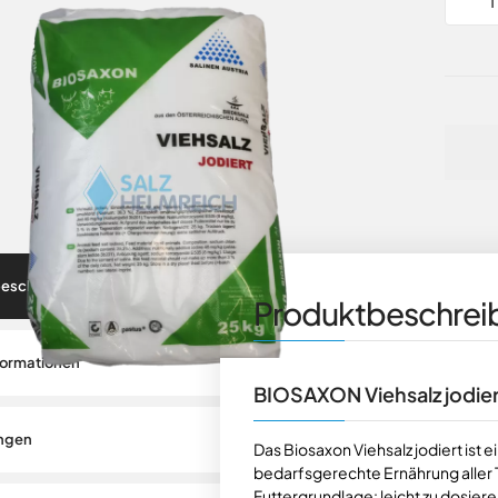
eschreibung / Details
Produktbeschreib
formationen
BIOSAXON Viehsalz jodier
ngen
Das Biosaxon Viehsalz jodiert ist ei
bedarfsgerechte Ernährung aller T
Futtergrundlage: leicht zu dosiere