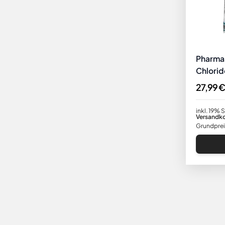
Pharma
Chlorid
10kg
27,99 €
inkl. 19% 
Versandk
Grundprei