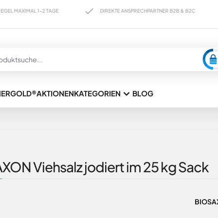
IMAL 1-2 TAGE
DIREKTE ANSPRECHPARTNER B2B & B2C
KA
HERGOLD®
AKTIONEN
KATEGORIEN
BLOG
ON Viehsalz jodiert im 25 kg Sack
BIOSAX