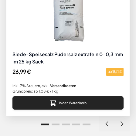
Siede-Speisesalz Pudersalz extrafein 0-0,3 mm
im 25 kg Sack
26,99 €
ab
18,75 €
inkl. 7% Steuern
,
exkl.
Versandkosten
Grundpreis: ab 1,08 € / 1 kg
In den Warenkorb