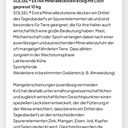
SOLSEL® EXTRA Mineralleckstein eckig mit Loch
gepresst 10 kg
SOLSEL ® Extra Minerallecksteine decken ein Drittel
des Tagesbedarfs an Spurenelementen ab und sind
besonders für Tiere geeignet, die für ihre Halter auch
wirtschaftlich eine große Bedeutung haben. Mast,
Milchwirtschaft oder Sport verlangen dabei nach einer
zuverlässigen und ausreichenden Mineralienzufuhr der
oft mangelgefährdeten Tiere. Dazu zählen:
Jungvieh in der Wachstumsphase
Laktierende Kühe
Sportpferde
Weidetiere in bestimmten Gebieten (z. B. Almweidung)
Mangelerscheinungen zuverlässig vermeiden
K+S hat deshalb unter ernährungswissenschaftlichen
und zugleich wirtschaftlichen Gesichtspunkten einen
speziellen Leckstein entwickelt, der die Fütterung in
der Weise erleichtert, dass bereits ein Drittel des
Tagesbedarfs an den entscheidenden
Spurenelementen Zink, Mangan, Eisen, Jod, Kupfer
und Selen gedeckt wird. Gleichzeitig werden die