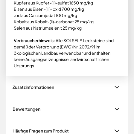
Kupfer aus Kupfer-(ll)-sulfat 1650 mg/kg
Eisen aus Eisen-(lll)-oxid 700 mg/kg
Jod aus Calciumjodat 100 mg/kg
Kobalt aus Kobalt-(ll)-carbonat 25 mg/kg
Selen aus Natriumselenit 25 mg/kg
Verbraucherhinweis:
Alle SOLSEL ® Lecksteine sind
gemäß der Verordnung (EWG) Nr. 2092/91 im
ökologischen Landbau verwendbar und enthalten
keine Ausgangserzeugnisse landwirtschaftlichen
Ursprungs.
Zusatzinformationen
Bewertungen
Häufige Fragen zum Produkt