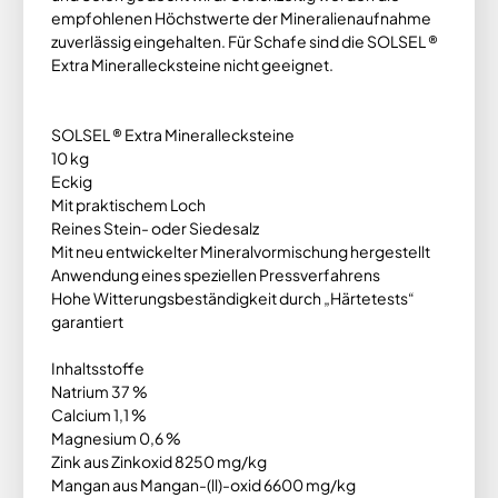
empfohlenen Höchstwerte der Mineralienaufnahme
zuverlässig eingehalten. Für Schafe sind die SOLSEL ®
Extra Minerallecksteine nicht geeignet.
SOLSEL ® Extra Minerallecksteine
10 kg
Eckig
Mit praktischem Loch
Reines Stein- oder Siedesalz
Mit neu entwickelter Mineralvormischung hergestellt
Anwendung eines speziellen Pressverfahrens
Hohe Witterungsbeständigkeit durch „Härtetests“
garantiert
Inhaltsstoffe
Natrium 37 %
Calcium 1,1 %
Magnesium 0,6 %
Zink aus Zinkoxid 8250 mg/kg
Mangan aus Mangan-(ll)-oxid 6600 mg/kg