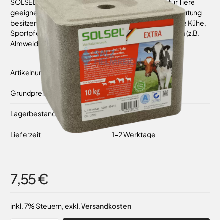
SOLSEL® Extra Minerallecksteine sind besonders für Tiere
geeignet, die für ihre Halter hohe wirtschaftliche Bedeutung
besitzen. Jungvieh in der Wachstumsphase, laktierende Kühe,
Sportpferde oder Weidetiere in bestimmten Gebieten (z.B.
Almweidung).
Artikelnummer
84529
Grundpreis
0,76 €
/ 1 kg
Lagerbestand
Auf Lager
Lieferzeit
1-2 Werktage
7,55 €
inkl. 7% Steuern
,
exkl.
Versandkosten