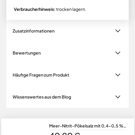
Verbraucherhinweis:
trocken lagern.
Zusatzinformationen
Bewertungen
Häufige Fragen zum Produkt
Wissenswertes aus dem Blog
Meer-Nitrit-Pökelsalz mit 0,4-0,5 %
Nitrit im 25 kg Sack