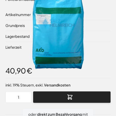
Artikelnummer
43042
Grundpreis
1,64 €
/ 1 kg
Lagerbestand
Auf Lager
Lieferzeit
2-3 Werktage
40,90 €
inkl. 19% Steuern
,
exkl.
Versandkosten
Menge
oder
direkt zum Bezahlvorgang
mit