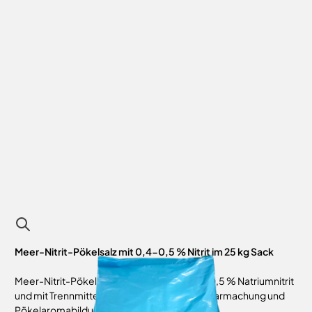
Meer-Nitrit-Pökelsalz mit 0,4-0,5 % Nitrit im 25 kg Sack
Meer-Nitrit-Pökelsalz fein 0-1 mm mit 0,4-0,5 % Natriumnitrit
und mit Trennmittel präpariert dient zur Haltbarmachung und
Pökelaromabildung für Fleischwaren.