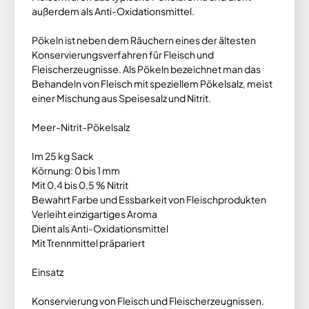
außerdem als Anti-Oxidationsmittel.
Pökeln ist neben dem Räuchern eines der ältesten
Konservierungsverfahren für Fleisch und
Fleischerzeugnisse. Als Pökeln bezeichnet man das
Behandeln von Fleisch mit speziellem Pökelsalz, meist
einer Mischung aus Speisesalz und Nitrit.
Meer-Nitrit-Pökelsalz
Im 25 kg Sack
Körnung: 0 bis 1 mm
Mit 0,4 bis 0,5 % Nitrit
Bewahrt Farbe und Essbarkeit von Fleischprodukten
Verleiht einzigartiges Aroma
Dient als Anti-Oxidationsmittel
Mit Trennmittel präpariert
Einsatz
Konservierung von Fleisch und Fleischerzeugnissen.