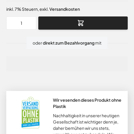
inkl. 7% Steuern
,
exkl.
Versandkosten
Menge
oder
direkt zum Bezahlvorgang
mit
Wir vesenden dieses Produkt ohne
Plastik
Nachhaltigkeit in unserer heutigen
Gesellschaft ist wichtiger denn je,
daher bemühen wir uns stets,