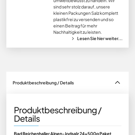
umweltbewusst zu handeln. Wir
sind sehr stolz darauf, unsere
kleinen Packungen Salz komplett
plastikfrei zu versenden und so
einen Beitrag für mehr
Nachhaltigkeit zu leisten.
Lesen Sie hier weiter...
Produktbeschreibung / Details
Produktbeschreibung /
Details
Bad Reichenhaller Alpen-Jodsalz 24x500g Paket