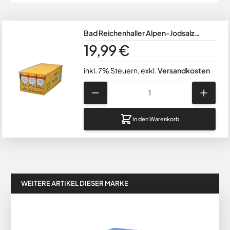
Bad Reichenhaller Alpen-Jodsalz
24x500g Paket
19,99 €
inkl. 7% Steuern
,
exkl.
Versandkosten
Menge
In den Warenkorb
WEITERE ARTIKEL DIESER MARKE