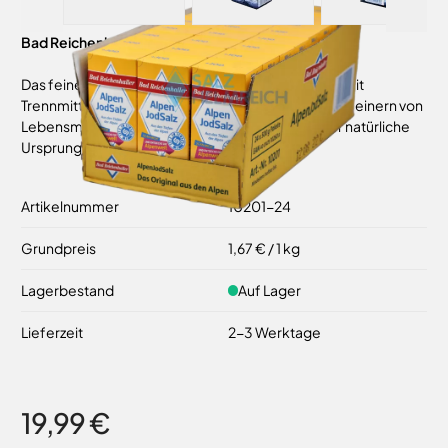
Bad Reichenhaller Alpen-Jodsalz 24x500g Paket
Das feine Alpen-Jodsalz von Bad Reichenhaller ist mit
Trennmittel und Jod versehen. Zum Würzen und Verfeinern von
Lebensmittelprodukten aller Art. Alpensole ist der natürliche
Ursprung aller Bad Reichenhaller-Produkte.
Artikelnummer
10201-24
Grundpreis
1,67 €
/ 1 kg
Lagerbestand
Auf Lager
Lieferzeit
2-3 Werktage
19,99 €