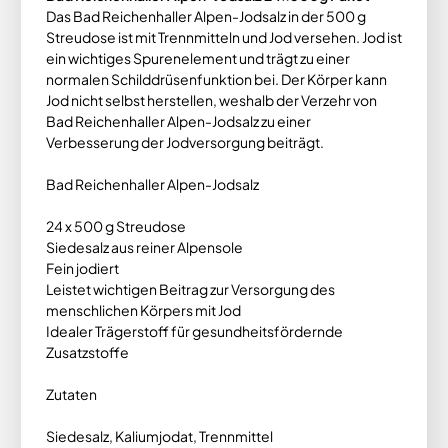
Das Bad Reichenhaller Alpen-Jodsalz in der 500 g
Streudose ist mit Trennmitteln und Jod versehen. Jod ist
ein wichtiges Spurenelement und trägt zu einer
normalen Schilddrüsenfunktion bei. Der Körper kann
Jod nicht selbst herstellen, weshalb der Verzehr von
Bad Reichenhaller Alpen-Jodsalz zu einer
Verbesserung der Jodversorgung beiträgt.
Bad Reichenhaller Alpen-Jodsalz
24 x 500 g Streudose
Siedesalz aus reiner Alpensole
Fein jodiert
Leistet wichtigen Beitrag zur Versorgung des
menschlichen Körpers mit Jod
Idealer Trägerstoff für gesundheitsfördernde
Zusatzstoffe
Zutaten
Siedesalz, Kaliumjodat, Trennmittel