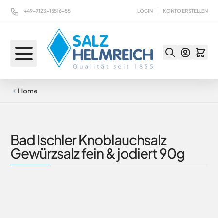
Direkt zum Inhalt
+49-9123-15516-55
LOGIN
KONTO ERSTELLEN
Home
Bad Ischler Knoblauchsalz
Gewürzsalz fein & jodiert 90g