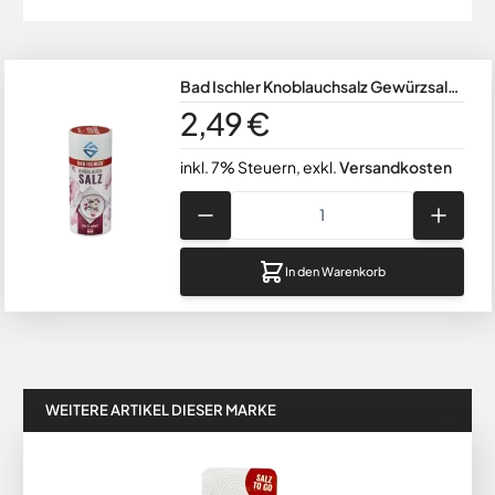
Bad Ischler Knoblauchsalz Gewürzsalz
fein & jodiert 90g
2,49 €
inkl. 7% Steuern
,
exkl.
Versandkosten
Menge
In den Warenkorb
WEITERE ARTIKEL DIESER MARKE