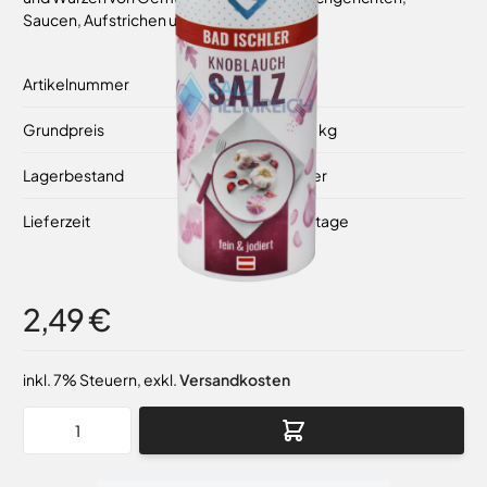
Saucen, Aufstrichen und vielem mehr.
Artikelnummer
10192860
Grundpreis
27,67 €
/ 1 kg
Lagerbestand
Auf Lager
Lieferzeit
2-3 Werktage
2,49 €
inkl. 7% Steuern
,
exkl.
Versandkosten
Menge