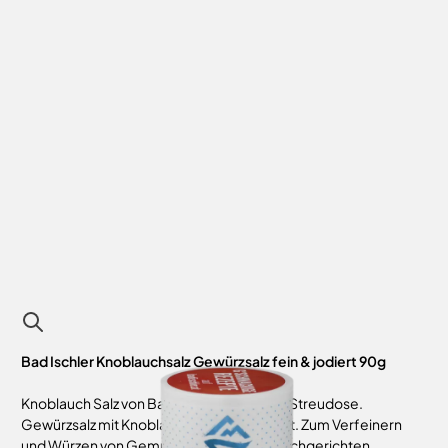
Bad Ischler Knoblauchsalz Gewürzsalz fein & jodiert 90g
Knoblauch Salz von Bad Ischler in der 90g Streudose.
Gewürzsalz mit Knoblauch, fein und jodiert. Zum Verfeinern
und Würzen von Gemüse, Fisch- und Fleischgerichten,