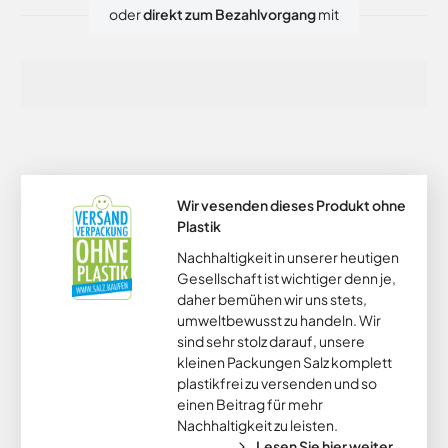
oder
direkt zum Bezahlvorgang
mit
Wir vesenden dieses Produkt ohne
Plastik
Nachhaltigkeit in unserer heutigen
Gesellschaft ist wichtiger denn je,
daher bemühen wir uns stets,
umweltbewusst zu handeln. Wir
sind sehr stolz darauf, unsere
kleinen Packungen Salz komplett
plastikfrei zu versenden und so
einen Beitrag für mehr
Nachhaltigkeit zu leisten.
Lesen Sie hier weiter...