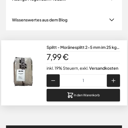
Wissenswertes aus dem Blog
Splitt - Moränesplitt 2-5 mm im 25 kg
Sack
7,99 €
inkl. 19% Steuern
,
exkl.
Versandkosten
Menge
In den Warenkorb