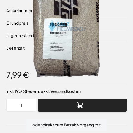
Artikelnummer
35025
Grundpreis
0,32 €
/ 1 kg
Lagerbestand
Auf Lager
Lieferzeit
1-2 Werktage
7,99 €
inkl. 19% Steuern
,
exkl.
Versandkosten
Menge
oder
direkt zum Bezahlvorgang
mit