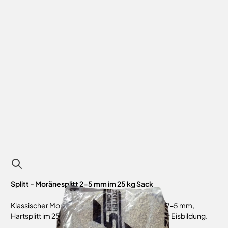
Splitt - Moränesplitt 2-5 mm im 25 kg Sack
Klassischer Moränesplitt mit einer Körnung von 2-5 mm,
Hartsplitt im 25 kg Sack zum Abstumpfen bei der Eisbildung.