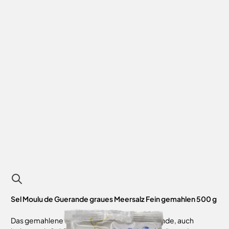
Sel Moulu de Guerande graues Meersalz Fein gemahlen 500 g
Das gemahlene Salz von Le Paludier de Guérande, auch