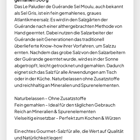
Das Le Paludier de Guérande Sel Moulu, auch bekannt
als Sel Gris, ist ein fein gemahlenes, graues
Atlantikmeersalz. Es wird in den Salzgärten der
Guérande nach einer althergebrachten Methode von
Hand geerntet. Dabei nutzen die Salzarbeiter der
Guérande seit Generationen das traditionell
überlieferte Know-how ihrer Vorfahren, um Salz zu
ernten. Nachdem das grobe Salz von den Salzarbeitern
der Guérande geerntet wurde, wird es in der Sonne
abgetropft, leicht getrocknet und gemahlen. Dadurch
eignet sich das Salz für alle Anwendungen am Tisch
oder in der Küche. Naturbelassen ohne Zusatzstoffe
und reichhaltig an Mineralien und Spurenelementen.
Naturbelassen – Ohne Zusatzstoffe
Fein gemahlen – Ideal für den täglichen Gebrauch
Reich an Mineralien & Spurenelementen
Vielseitig einsetzbar – Perfekt zum Kochen & Würzen
Ein echtes Gourmet-Salz für alle, die Wert auf Qualität
und Natürlichkeit legen!