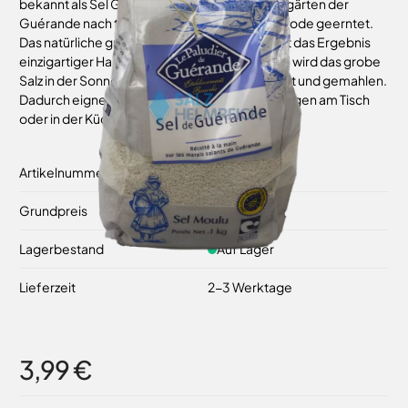
bekannt als Sel Gris, wird von Hand in den Salzgärten der
Guérande nach traditionell überlieferter Methode geerntet.
Das natürliche graue Salz ohne Zusatzstoffe ist das Ergebnis
einzigartiger Handwerkskunst. Nach der Ernte wird das grobe
Salz in der Sonne abgetropft, leicht getrocknet und gemahlen.
Dadurch eignet sich das Salz für alle Anwendungen am Tisch
oder in der Küche.
Artikelnummer
29462015
Grundpreis
7,98 €
/ 1 kg
Lagerbestand
Auf Lager
Lieferzeit
2-3 Werktage
3,99 €