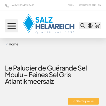
Direkt zum Inhalt
+49-9123-15516-55
LOGIN
KONTO ERSTELLEN
Home
Le Paludier de Guérande Sel
Moulu – Feines Sel Gris
Atlantikmeersalz
✓ Staffelpreise