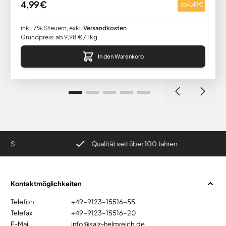
4,99 €
ab
4,49 €
inkl. 7% Steuern
,
exkl.
Versandkosten
Grundpreis: ab 9,98 € / 1 kg
In den Warenkorb
S
Qualität seit über 100 Jahren
Kontaktmöglichkeiten
Telefon
+49-9123-15516-55
Telefax
+49-9123-15516-20
E-Mail
info@salz-helmreich.de