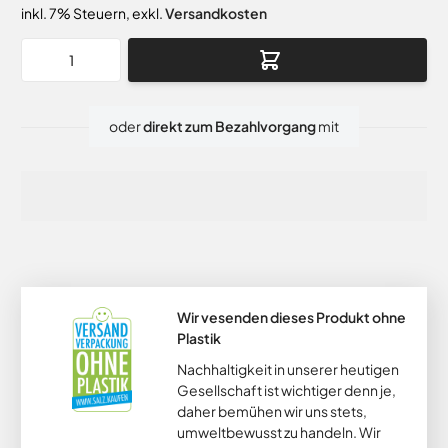
inkl. 7% Steuern
,
exkl.
Versandkosten
Menge
oder
direkt zum Bezahlvorgang
mit
Wir vesenden dieses Produkt ohne
Plastik
Nachhaltigkeit in unserer heutigen
Gesellschaft ist wichtiger denn je,
daher bemühen wir uns stets,
umweltbewusst zu handeln. Wir