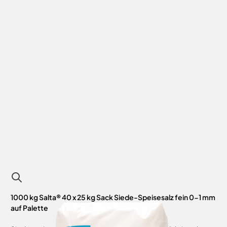
1000 kg Salta® 40 x 25 kg Sack Siede-Speisesalz fein 0-1 mm
auf Palette