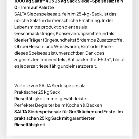
1000 kg Salta® 40 x 25 kg Sack Siede-Speisesalz fein
0-1 mm auf Palette
SALTA Siedespeisesalz, fein im 25-kg-Sack, ist das
übliche Salz für die menschliche Ernährung. In der
Lebensmittelproduktion dient es als
Geschmacksträger, Konservierungsmittel und als
idealer Träger für gesundheitsfördernde Zusatzstoffe.
Ob bei Fleisch- und Wurstwaren, Brot oder Käse –
dieses Speisesalz ist unverzichtbar. Dank des
zugesetzten Trennmittels „Antibackmittel E535“, bleibt
es jederzeit rieselfähig und einsatzbereit.
Vorteile von SALTA Siedespeisesalz
Praktischer 25 kg Sack
Rieselfähigkeit immer gewährleistet
Perfekter Begleiter beim Kochen & Backen
SALTA Siedespeisesalz für Großküchen und Feste. Im
praktischen 25 kg Sack mit garantierter
Rieselfähigkeit.