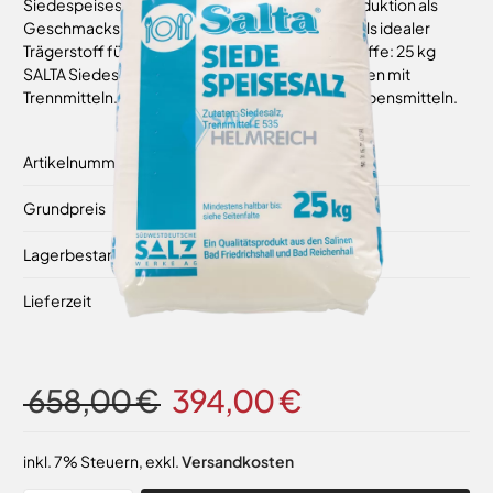
Siedespeisesalz dient in der Nahrungsmittelproduktion als
Geschmacksträger, Konservierungsmittel und als idealer
Trägerstoff für gesundheitsfördernde Zusatzstoffe: 25 kg
SALTA Siedespeisesalz (fein) 99,9%NaCl. Versehen mit
Trennmitteln. Zum Verfeinern und Würzen von Lebensmitteln.
Artikelnummer
12142-40
Grundpreis
0,66 €
/ 1 kg
Lagerbestand
Auf Lager
Lieferzeit
14-16 Werktage
658,00 €
394,00 €
inkl. 7% Steuern
,
exkl.
Versandkosten