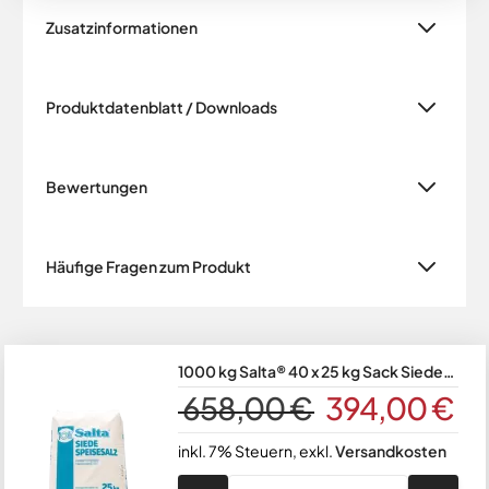
Zusatzinformationen
Produktdatenblatt / Downloads
Bewertungen
Häufige Fragen zum Produkt
1000 kg Salta® 40 x 25 kg Sack Siede-
Speisesalz fein 0-1 mm auf Palette
658,00 €
394,00 €
inkl. 7% Steuern
,
exkl.
Versandkosten
Menge