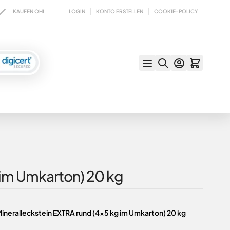
LOGIN
KONTO ERSTELLEN
COOKIE-POLICY
FEN OHNE RISIKO MIT KÄUFERSCHUTZ
VERSAND WAHLWEISE MIT DHL ODE
g im Umkarton) 20 kg
Mineralleckstein EXTRA rund (4x5 kg im Umkarton) 20 kg