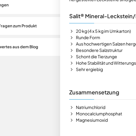
ngen
Salit® Mineral-Leckstein/
Fragen zum Produkt
20 kg (4 x 5 kg im Umkarton)
Runde Form
Aus hochwertigen Salzen herge
ertes aus dem Blog
Besondere Salzstruktur
Schont die Tierzunge
Hohe Stabilität und Witterung
Sehr ergiebig
Zusammensetzung
Natriumchlorid
Monocalciumphosphat
Magnesiumoxid