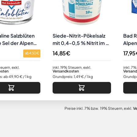
line Salzblüten
Siede-Nitrit-Pökelsalz
Bad R
e Sel der Alpen
mit 0,4-0,5 % Nitrit im 10
Alpen
as
kg Eimer
Paket
14,85 €
17,95
ab
4,50 €
teuern
,
exkl.
inkl. 19% Steuern
,
exkl.
inkl. 7%
osten
Versandkosten
Versan
: ab 49,90 € / 1 kg
Grundpreis:
1,49 €
/ 1 kg
Grundpr
Preise inkl. 7% bzw. 19% Steuern, exkl.
V