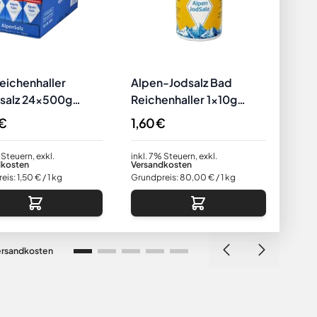
eichenhaller
Alpen-Jodsalz Bad
Safr
salz 24x500g
Reichenhaller 1x10g
grob
Ministreuer to go
 €
1,60 €
11,9
 Steuern
,
exkl.
inkl. 7% Steuern
,
exkl.
inkl.
dkosten
Versandkosten
Vers
eis:
1,50 €
/ 1 kg
Grundpreis:
80,00 €
/ 1 kg
Grund
ersandkosten