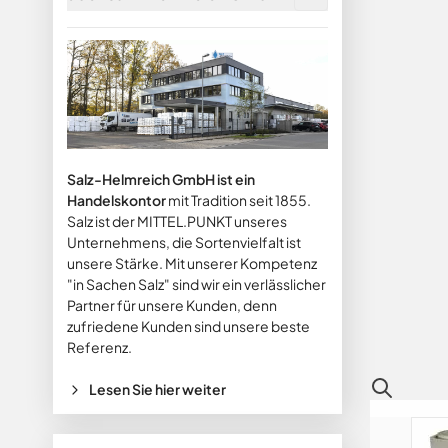
Salz-Helmreich GmbH ist ein
Handelskontor
mit Tradition seit 1855.
Salz ist der MITTEL.PUNKT unseres
Unternehmens, die Sortenvielfalt ist
unsere Stärke. Mit unserer Kompetenz
"in Sachen Salz" sind wir ein verlässlicher
Partner für unsere Kunden, denn
zufriedene Kunden sind unsere beste
Referenz.
Lesen Sie hier weiter