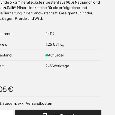
runde 5 kg Mineralleckstein besteht aus 98 % Natriumchlorid
alz).Salit® Minerallecksteine für die erfolgreiche und
 Tierhaltung in der Landwirtschaft: Geeignet für Rinder,
 Ziegen, Pferde und Wild.
lnummer
24119
reis
1,25 €
/ 1 kg
estand
Auf Lager
eit
2-3 Werktage
05 €
9% Steuern
,
exkl.
Versandkosten
ew larger image