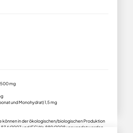
1.500 mg
mg
arbonat und Monohydrat) 1,5 mg
e können in der ökologischen/biologischen Produktion
 834/2007 und (EG) Nr. 889/2008 verwendet werden.