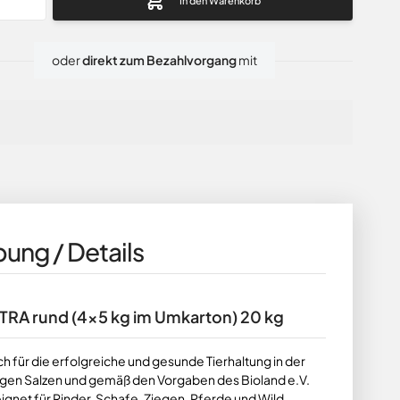
In den Warenkorb
oder
direkt zum Bezahlvorgang
mit
ung / Details
EXTRA rund (4x5 kg im Umkarton) 20 kg
ch für die erfolgreiche und gesunde Tierhaltung in der
igen Salzen und gemäß den Vorgaben des Bioland e.V.
ignet für Rinder, Schafe, Ziegen, Pferde und Wild.