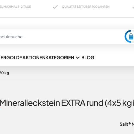
AL 1-2 TAGE
QUALITÄT SEIT ÜBER 100 JAHREN
KAU
HERGOLD®
AKTIONEN
KATEGORIEN
BLOG
20 kg
 Mineralleckstein EXTRA rund (4x5 k
Salit® 