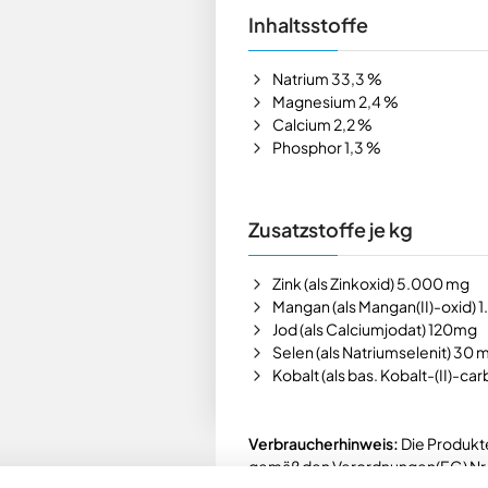
Inhaltsstoffe
Natrium 33,3 %
Magnesium 2,4 %
Calcium 2,2 %
Phosphor 1,3 %
Zusatzstoffe je kg
Zink (als Zinkoxid) 5.000 mg
Mangan (als Mangan(II)-oxid) 
Jod (als Calciumjodat) 120mg
Selen (als Natriumselenit) 30 
Kobalt (als bas. Kobalt-(II)-c
Verbraucherhinweis:
Die Produkt
gemäß den Verordnungen(EG) Nr.