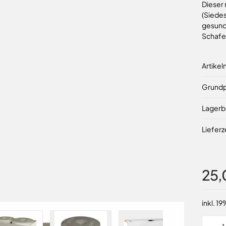
Dieser 
(Siedes
gesunde
Schafe,
Artike
Grundp
Lagerb
Lieferz
25,
inkl. 1
View larger image
View larger image
View larger image
Vi
Menge