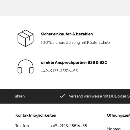
Sicher einkaufen & bezahlen
100% sichere Zahlung mit Käuferschutz
direkte Ansprechpartner B2B & B2C
+49-9123-15516-55
Jahren
Versand wahlweise mit DHL oder GLS
Kontaktmöglichkeiten
Öffnungszei
Telefon
+49-9123-15516-55
Montag