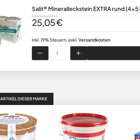
Die Kontrolle erfolgte durch DE-
Salit® Mineralleckstein EXTRA rund (4x5
25,05 €
inkl. 19% Steuern
,
exkl.
Versandkosten
Menge
 ARTIKEL DIESER MARKE