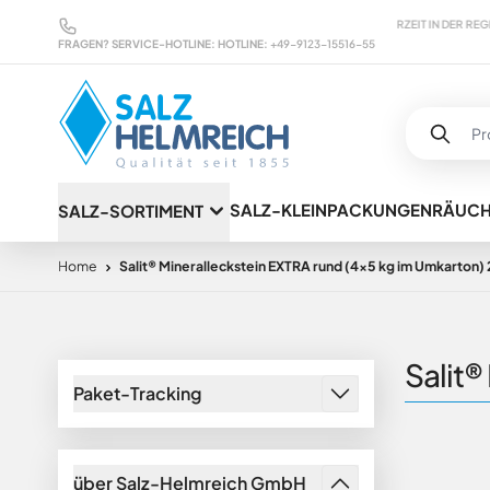
Direkt zum Inhalt
MARKENWARE ZU GÜNSTIGEN KONDITIONEN
LIEFERZEIT IN DER REGEL MAXIM
FRAGEN? SERVICE-HOTLINE:
HOTLINE:
+49-9123-15516-55
SALZ-KLEINPACKUNGEN
RÄUC
SALZ-SORTIMENT
Home
Salit® Mineralleckstein EXTRA rund (4x5 kg im Umkarton) 
Salit®
Paket-Tracking
über Salz-Helmreich GmbH