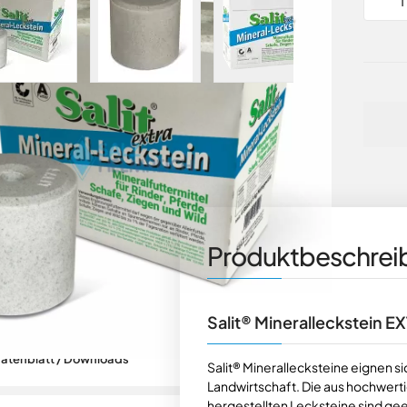
eschreibung / Details
Produktbeschreib
formationen
Salit® Mineralleckstein 
atenblatt / Downloads
Salit® Minerallecksteine eignen si
Landwirtschaft. Die aus hochwert
hergestellten Lecksteine sind gee