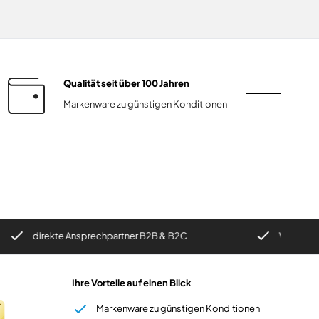
Qualität seit über 100 Jahren
Markenware zu günstigen Konditionen
irekte Ansprechpartner B2B & B2C
Versand wahlweis
Ihre Vorteile auf einen Blick
Markenware zu günstigen Konditionen