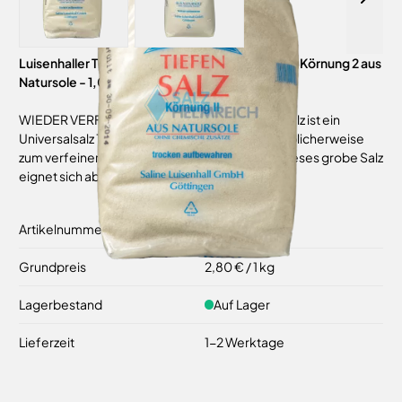
Luisenhaller Tiefensalz (Pfannensalz) grob 25kg Körnung 2 aus
Natursole - 1,00-3,15 mm
WIEDER VERFÜGBAR!Das Luisenhaller Tiefensalz ist ein
Universalsalz 1,00 - 3,15mm, das in der Küche üblicherweise
zum verfeinern von Speisen verwendet wird. Dieses grobe Salz
eignet sich aber auch hervorragend fü...
Artikelnummer
912242
Grundpreis
2,80 €
/ 1 kg
Lagerbestand
Auf Lager
Lieferzeit
1-2 Werktage