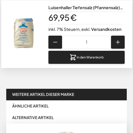
Luisenhaller Tiefensalz (Pfannensalz)
grob 25kg Körnung 2 aus Natursole -
69,95 €
1,00-3,15 mm
inkl. 7% Steuern
,
exkl.
Versandkosten
Menge
In den Warenkorb
WEITERE ARTIKEL DIESER MARKE
ÄHNLICHE ARTIKEL
ALTERNATIVE ARTIKEL