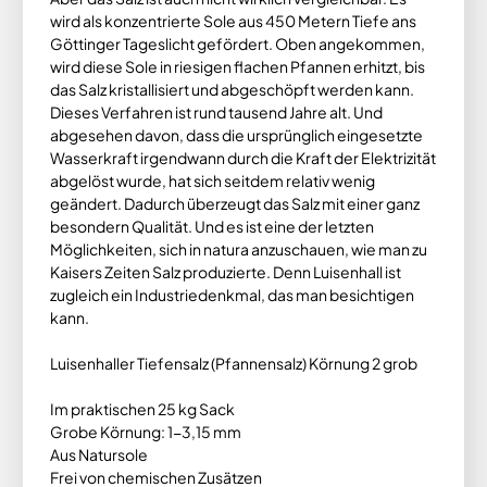
wird als konzentrierte Sole aus 450 Metern Tiefe ans
Göttinger Tageslicht gefördert. Oben angekommen,
wird diese Sole in riesigen flachen Pfannen erhitzt, bis
das Salz kristallisiert und abgeschöpft werden kann.
Dieses Verfahren ist rund tausend Jahre alt. Und
abgesehen davon, dass die ursprünglich eingesetzte
Wasserkraft irgendwann durch die Kraft der Elektrizität
abgelöst wurde, hat sich seitdem relativ wenig
geändert. Dadurch überzeugt das Salz mit einer ganz
besondern Qualität. Und es ist eine der letzten
Möglichkeiten, sich in natura anzuschauen, wie man zu
Kaisers Zeiten Salz produzierte. Denn Luisenhall ist
zugleich ein Industriedenkmal, das man besichtigen
kann.
Luisenhaller Tiefensalz (Pfannensalz) Körnung 2 grob
Im praktischen 25 kg Sack
Grobe Körnung: 1-3,15 mm
Aus Natursole
Frei von chemischen Zusätzen