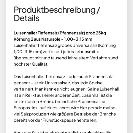
Produktbeschreibung /
Details
Luisenhaller Tiefensalz (Pfannensalz) grob 25kg
Körnung 2 aus Natursole - 1,00-3,15 mm
Luisenhaller Tiefensalz grobes Universalsalz (Körnung
1,00-3,15 mm) verfeinert jedes Lebensmittel,
überzeugt mit rund tausend Jahre altem Verfahren und
höchster Qualität.
Das Luisenhaller Tiefensalz – oder auch Pfannensalz
genannt – ist ein Universalsalz, das jede Speise
verfeinert. Man kann es nicht leugnen: Saline Luisenhall
ist ein Relikt aus einer anderen Zeit. Luisenhall ist die
letzte noch in Betrieb befindliche Pfannensaline
Europas. Im Lauf eines Jahres wird hier gerade mal so
viel Salz produziert wie größere Betriebe der Branche
bereits vor der Frühstückspause herstellen.
Aber das Salz ist auch nicht wirklich vergleichbar. Es