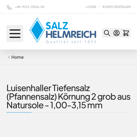
Direkt zum Inhalt
+49-9123-15516-55
LOGIN
KONTO ERSTELLEN
Home
Luisenhaller Tiefensalz
(Pfannensalz) Körnung 2 grob aus
Natursole - 1,00-3,15 mm