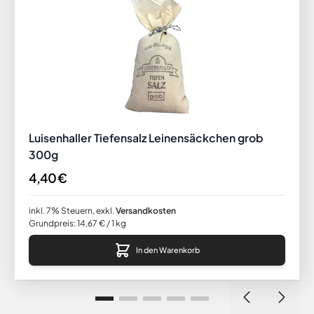
Luisenhaller Tiefensalz Leinensäckchen grob
300g
4,40 €
inkl. 7% Steuern
,
exkl.
Versandkosten
Grundpreis:
14,67 €
/ 1 kg
In den Warenkorb