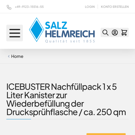
Direkt zum Inhalt
+49-9123-15516-55
LOGIN
KONTO ERSTELLEN
Home
ICEBUSTER Nachfüllpack 1 x 5
Liter Kanister zur
Wiederbefüllung der
Drucksprühflasche / ca. 250 qm