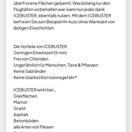
überfrorene Flächen gebannt. Was bislang nur den
Flughäfen vorbehalten war, kann nun jeder dank
ICEBUSTER, ebenfalls nutzen. Mit dem ICEBUSTER
befreien Sie zum Beispiel Ihr Auto ohne Wartezeit von
lästigen Eisschichten.
Die Vorteile von ICEBUSTER
Geringen Einwirkzeit (5 min)
Frei von Chloriden
Ungefährlich für Menschen, Tiere & Pflanzen
Keine Salzränder
Keine (starke) Korrosionsgefahr
*
ICEBUSTER wirkt bei…
Glasflächen
Mamor
Granit
Asphalt
Betonböden
alle Arten von Fliesen