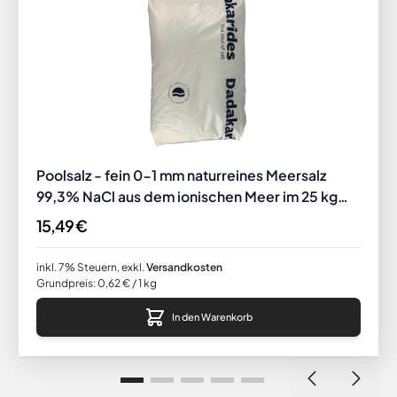
Poolsalz - fein 0-1 mm naturreines Meersalz
99,3% NaCl aus dem ionischen Meer im 25 kg
Sack
15,49 €
inkl. 7% Steuern
,
exkl.
Versandkosten
Grundpreis:
0,62 €
/ 1 kg
In den Warenkorb