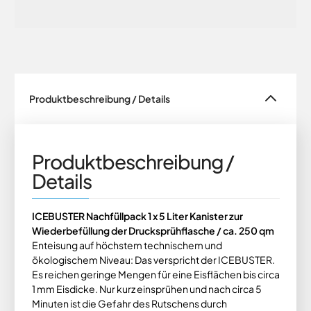
Produktbeschreibung / Details
Produktbeschreibung /
Details
ICEBUSTER Nachfüllpack 1 x 5 Liter Kanister zur
Wiederbefüllung der Drucksprühflasche / ca. 250 qm
Enteisung auf höchstem technischem und
ökologischem Niveau: Das verspricht der ICEBUSTER.
Es reichen geringe Mengen für eine Eisflächen bis circa
1 mm Eisdicke. Nur kurz einsprühen und nach circa 5
Minuten ist die Gefahr des Rutschens durch