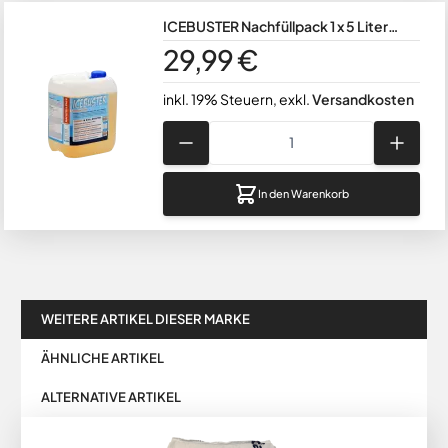
ICEBUSTER Nachfüllpack 1 x 5 Liter
Kanister zur Wiederbefüllung der
29,99 €
Drucksprühflasche / ca. 250 qm
inkl. 19% Steuern
,
exkl.
Versandkosten
Menge
In den Warenkorb
WEITERE ARTIKEL DIESER MARKE
ÄHNLICHE ARTIKEL
ALTERNATIVE ARTIKEL