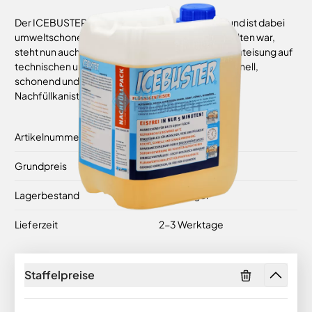
Der ICEBUSTER liefert schnell gute Ergebnisse und ist dabei
umweltschonend Was bislang Flughäfen vorbehalten war,
steht nun auch Privathaushalten zur Verfügung – Enteisung auf
technischen und ökologischen Höchstniveau. Schnell,
schonend und ohne hässliche Salzränder. 5 Liter
Nachfüllkanister für rund 250 qm.
Artikelnummer
57005
Grundpreis
ab
6,00 €
/ 1 l
Lagerbestand
Auf Lager
Lieferzeit
2-3 Werktage
Staffelpreise