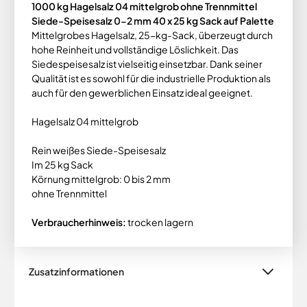
1000 kg Hagelsalz 04 mittelgrob ohne Trennmittel
Siede-Speisesalz 0-2 mm 40 x 25 kg Sack auf Palette
Mittelgrobes Hagelsalz, 25-kg-Sack, überzeugt durch
hohe Reinheit und vollständige Löslichkeit. Das
Siedespeisesalz ist vielseitig einsetzbar. Dank seiner
Qualität ist es sowohl für die industrielle Produktion als
auch für den gewerblichen Einsatz ideal geeignet.
Hagelsalz 04 mittelgrob
Rein weißes Siede-Speisesalz
Im 25 kg Sack
Körnung mittelgrob: 0 bis 2 mm
ohne Trennmittel
Verbraucherhinweis:
trocken lagern
Zusatzinformationen