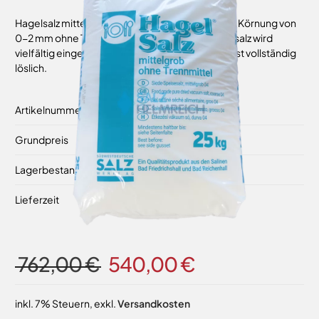
Hagelsalz mittelgrob (Siedespeisesalz) mit einer Körnung von
0-2 mm ohne Trennmittel. Dieses grobe Speisesalz wird
vielfältig eingesetzt, hat eine hohe Reinheit und ist vollständig
löslich.
Artikelnummer
22442-40
Grundpreis
0,76 €
/ 1 kg
Lagerbestand
Auf Lager
Lieferzeit
14-16 Werktage
762,00 €
540,00 €
inkl. 7% Steuern
,
exkl.
Versandkosten