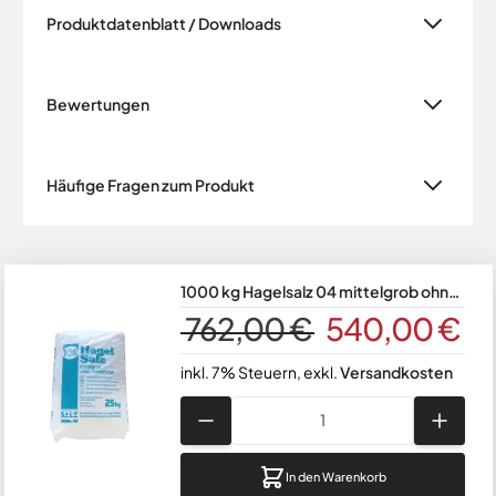
Produktdatenblatt / Downloads
Bewertungen
Häufige Fragen zum Produkt
1000 kg Hagelsalz 04 mittelgrob ohne
Trennmittel Siede-Speisesalz 0-2 mm
762,00 €
540,00 €
40 x 25 kg Sack auf Palette
inkl. 7% Steuern
,
exkl.
Versandkosten
Menge
In den Warenkorb