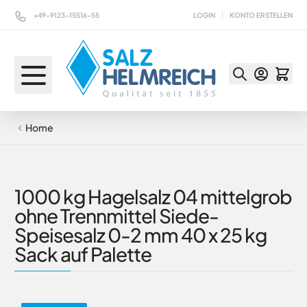
Direkt zum Inhalt
+49-9123-15516-55
LOGIN
KONTO ERSTELLEN
Home
1000 kg Hagelsalz 04 mittelgrob
ohne Trennmittel Siede-
Speisesalz 0-2 mm 40 x 25 kg
Sack auf Palette