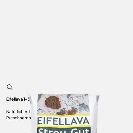
Eifellava 1-5 mm im 20 kg Sack
Natürliches Lavagestein zum Abstumpfen und
Rutschhemmung bei Eisbildung.