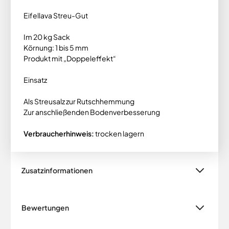
Eifellava Streu-Gut
Im 20 kg Sack
Körnung: 1 bis 5 mm
Produkt mit „Doppeleffekt“
Einsatz
Als Streusalz zur Rutschhemmung
Zur anschließenden Bodenverbesserung
Verbraucherhinweis:
trocken lagern
Zusatzinformationen
Bewertungen