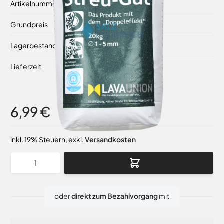
Artikelnummer
35120
Grundpreis
0,35 €
/ 1 kg
Lagerbestand
Auf Lager
Lieferzeit
1-2 Werktage
6,99 €
inkl. 19% Steuern
,
exkl.
Versandkosten
Menge
oder
direkt zum Bezahlvorgang
mit