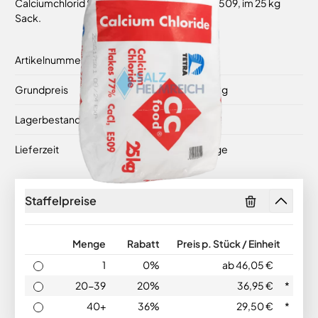
Calciumchlorid Schuppen 77 %, 2-Hydrat, E 509, im 25 kg
Sack.
Artikelnummer
5001125
Grundpreis
ab
1,84 €
/ 1 kg
Lagerbestand
Auf Lager
Lieferzeit
2-3 Werktage
Staffelpreise
Menge
Rabatt
Preis p. Stück / Einheit
1
0%
ab 46,05 €
20-39
20%
36,95 €
*
40+
36%
29,50 €
*