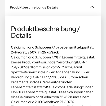
Produktbeschreibung / Details
Produktbeschreibung /
Details
Calciumchlorid Schuppen 77 % Lebensmittelqualität,
2-Hydrat, E 509, im 25 kg Sack
Calciumchlorid Schuppen 77% in Lebensmittelqualität.
Dieses Produkt entspricht der Verordnung (EU) Nr.
231/2012 der Kommission vom 9. März 2012 mit
Spezifikationen für die in den Anhängen II und III der
Verordnung (EG) Nr. 1333/2008 des Europäischen
Parlaments und des Rates aufgeführten
Lebensmittelzusatzstoffe Text von Bedeutung für den
EWR für Lebensmittelqualität. Diese Schuppen haben
eine Calciumchlorid Gehalt von 75-82% und einem
Calciumchlorid 2HO Gehalt von 97-107%.