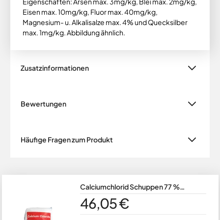
Eigenschaften: Arsen max. 3mg/kg, Blei max. 2mg/kg,
Eisen max. 10mg/kg, Fluor max. 40mg/kg,
Magnesium- u. Alkalisalze max. 4% und Quecksilber
max. 1mg/kg. Abbildung ähnlich.
Zusatzinformationen
Bewertungen
Häufige Fragen zum Produkt
Calciumchlorid Schuppen 77 %
Lebensmittelqualität, 2-Hydrat, E
46,05 €
509, im 25 kg Sack