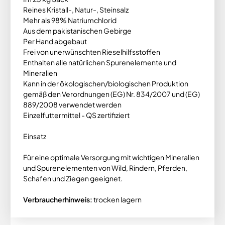
Reines Kristall-, Natur-, Steinsalz
Mehr als 98% Natriumchlorid
Aus dem pakistanischen Gebirge
Per Hand abgebaut
Frei von unerwünschten Rieselhilfsstoffen
Enthalten alle natürlichen Spurenelemente und
Mineralien
Kann in der ökologischen/biologischen Produktion
gemäß den Verordnungen (EG) Nr. 834/2007 und (EG)
889/2008 verwendet werden
Einzelfuttermittel - QS zertifiziert
Einsatz
Für eine optimale Versorgung mit wichtigen Mineralien
und Spurenelementen von Wild, Rindern, Pferden,
Schafen und Ziegen geeignet.
Verbraucherhinweis:
trocken lagern