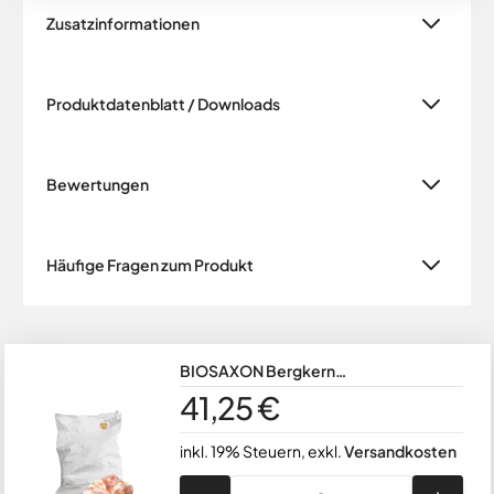
Zusatzinformationen
Produktdatenblatt / Downloads
Bewertungen
Häufige Fragen zum Produkt
BIOSAXON Bergkern
Natursalzlecksteine gebrochen im 25
41,25 €
kg Sack
inkl. 19% Steuern
,
exkl.
Versandkosten
Menge