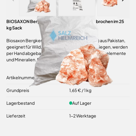
BIOSAXON Bergkern Natursalzlecksteine gebrochen im 25
kg Sack
Biosaxon Bergkern gebrochen (3-5 kg Stücke) aus Pakistan,
geeignet für Wild, Rinder, Pferde, Schafe und Ziegen, werden
per Hand abgebaut. Enthält alle natürlichen Spurenelemente
und Mineralien. Einzelfuttermittel - QS zertifiziert.
Artikelnummer
10184352
Grundpreis
1,65 €
/ 1 kg
Lagerbestand
Auf Lager
Lieferzeit
1-2 Werktage