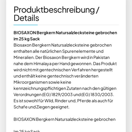
Produktbeschreibung /
Details
BIOSAXON Bergkern Natursalzlecksteine gebrochen
im 25 kg Sack
Biosaxon Bergkern Natursalzlecksteine gebrochen
enthalten alle natürlichen Spurenelemente und
Mineralien. Der Biosaxon Bergkern wird in Pakistan
nahe dem Himalaya per Hand gewonnen. Das Produkt
wird nicht mit gentechnischen Verfahren hergestellt
und enthält keine gentechnisch veränderten
Mikroorganismen sowie keine
kennzeichnungspflichtigen Zutaten nach den gültigen
Verordnungen (EG) 1829/2003 und (EG) 1830/2003.
Es ist sowohl für Wild, Rinder und, Pferde als auch für
Schafe und Ziegen geeignet.
BIOSAXON Bergkern Natursalzlecksteine gebrochen
Im 25 kg Sack