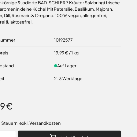
nkörnige & jodierte BAD ISCHLER 7 Kräuter Salz bringt frische
romen in deine Küche! Mit Petersilie, Basilikum, Majoran,
, Dill, Rosmarin & Oregano. 100 % vegan, allergenfrei,
rei & laktosefrei.
lnummer
10192577
reis
19,99 €
/ 1 kg
estand
Auf Lager
eit
2-3 Werktage
99 €
% Steuern
,
exkl.
Versandkosten