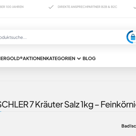
JAHREN
DIREKTE ANSPRECHPARTNER B2B & B2C
LIEF
HERGOLD®
AKTIONEN
KATEGORIEN
BLOG
CHLER 7 Kräuter Salz 1kg – Feinkörni
Bad Isc