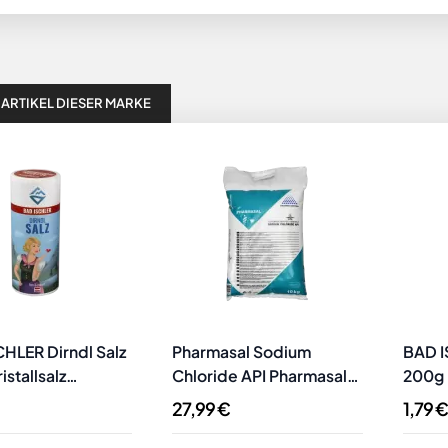
 ARTIKEL DIESER MARKE
HLER Dirndl Salz
Pharmasal Sodium
BAD I
stallsalz
Chloride API Pharmasalz
200g K
n Edition
10kg
Trach
27,99 €
1,79 €