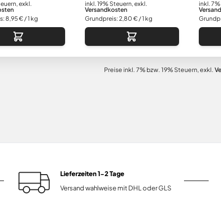
teuern
,
exkl.
inkl. 19% Steuern
,
exkl.
inkl. 7%
osten
Versandkosten
Versan
s:
8,95 €
/ 1 kg
Grundpreis:
2,80 €
/ 1 kg
Grundpr
Preise inkl. 7% bzw. 19% Steuern, exkl.
V
Lieferzeiten 1-2 Tage
Versand wahlweise mit DHL oder GLS