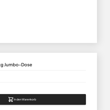
 1kg Jumbo-Dose
In den Warenkorb