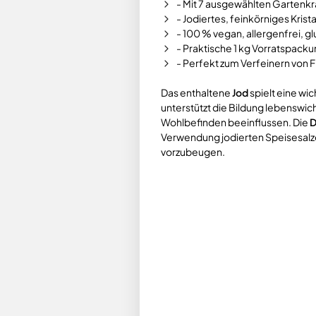
- Mit 7 ausgewählten Gartenkr
- Jodiertes, feinkörniges Krista
- 100 % vegan, allergenfrei, gl
- Praktische 1 kg Vorratspacku
- Perfekt zum Verfeinern von F
Das enthaltene
Jod
spielt eine wi
unterstützt die Bildung lebenswic
Wohlbefinden beeinflussen. Die
D
Verwendung jodierten Speisesalz
vorzubeugen.