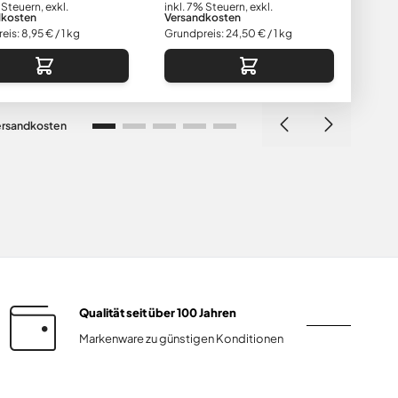
 Steuern
,
exkl.
inkl. 7% Steuern
,
exkl.
inkl.
dkosten
Versandkosten
Vers
eis:
8,95 €
/ 1 kg
Grundpreis:
24,50 €
/ 1 kg
Grund
ersandkosten
Qualität seit über 100 Jahren
Markenware zu günstigen Konditionen