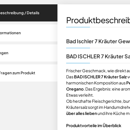
eschreibung / Details
Produktbeschreib
formationen
Bad Ischler 7 Kräuter Ge
ngen
BAD ISCHLER 7 Kräuter Sa
Frischer Geschmack, wie direkt 
Fragen zum Produkt
Das
BAD ISCHLER 7 Kräuter Salz
v
harmonischen Komposition aus
Pe
Oregano
. Das Ergebnis: eine ar
Etwas verleiht.
Ob herzhafte Fleischgerichte, b
Kräutersalz sorgt im Handumdrehen 
über alles lieben
und ihre Küche 
Produktvorteile im Überblick