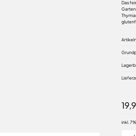
Das fei
Gartena
Thymian
glutenf
Artike
Grundp
Lagerb
Lieferz
19,
inkl. 7
Menge