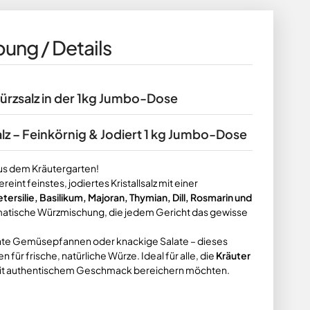
ung / Details
würzsalz in der 1kg Jumbo-Dose
lz – Feinkörnig & Jodiert 1 kg Jumbo-Dose
aus dem Kräutergarten!
ereint feinstes, jodiertes Kristallsalz mit einer
tersilie, Basilikum, Majoran, Thymian, Dill, Rosmarin und
omatische Würzmischung, die jedem Gericht das gewisse
unte Gemüsepfannen oder knackige Salate – dieses
für frische, natürliche Würze. Ideal für alle, die
Kräuter
mit authentischem Geschmack bereichern möchten.