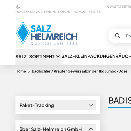
Direkt zum Inhalt
MARKENWARE ZU GÜNSTIGEN KONDITIONEN
QUALITÄT SEIT ÜBER 100 
FRAGEN? SERVICE-HOTLINE:
HOTLINE:
+49-9123-15516-55
SALZ-KLEINPACKUNGEN
RÄUC
SALZ-SORTIMENT
Home
Bad Ischler 7 Kräuter Gewürzsalz in der 1kg Jumbo-Dose
BAD IS
Paket-Tracking
über Salz-Helmreich GmbH