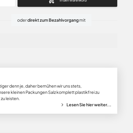
In den Warenkorb
oder
direkt zum Bezahlvorgang
mit
tiger denn je, daher bemühen wir uns stets,
nsere kleinen Packungen Salz komplett plastikfrei zu
zu leisten.
Lesen Sie hier weiter...