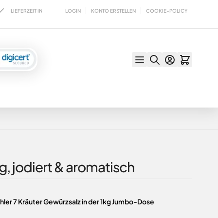
LOGIN
KONTO ERSTELLEN
COOKIE-POLICY
ERZEIT IN DER REGEL MAXIMAL 1-2 TAGE
VERSAND WAHLWEISE MIT DHL ODE
g, jodiert & aromatisch
hler 7 Kräuter Gewürzsalz in der 1kg Jumbo-Dose