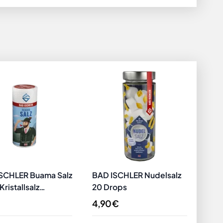
SCHLER Buama Salz
BAD ISCHLER Nudelsalz
BAD
ristallsalz
20 Drops
Pro
ten Edition
4,90 €
21,9