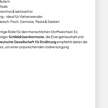
äutern
llsalz
utenfrei & laktosefrei
ng – ideal für Vielverwender
leisch, Fisch, Gemüse, Pasta & Salaten
chtige Rolle für den menschlichen Stoffwechsel: Es
htiger
Schilddrüsenhormone
, die Energiehaushalt und
eutsche Gesellschaft für Ernährung
empfiehlt daher die
es, um einer unzureichenden Jodversorgung