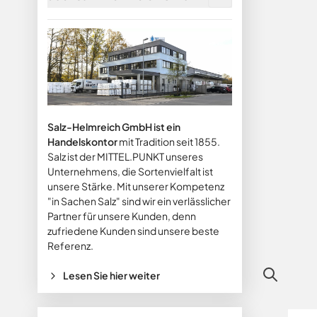
Salz-Helmreich GmbH ist ein
Handelskontor
mit Tradition seit 1855.
Salz ist der MITTEL.PUNKT unseres
Unternehmens, die Sortenvielfalt ist
unsere Stärke. Mit unserer Kompetenz
"in Sachen Salz" sind wir ein verlässlicher
Partner für unsere Kunden, denn
zufriedene Kunden sind unsere beste
Referenz.
Lesen Sie hier weiter