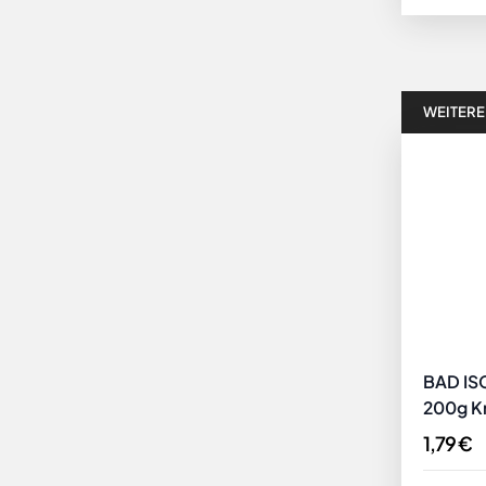
WEITERE
BAD ISC
200g Kri
Trachte
1,79 €