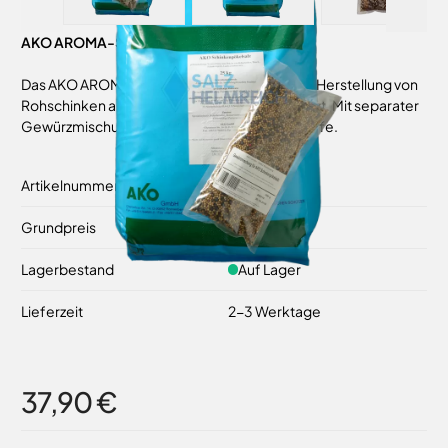
AKO AROMA-Schinken-Pökelsalz 25 kg
Das AKO AROMA-Schinken Pökelsalz wird zur Herstellung von
Rohschinken als Komplettmischung eingesetzt. Mit separater
Gewürzmischung. Enthält Konservierungsstoffe.
Artikelnummer
53142
Grundpreis
1,52 €
/ 1 kg
Lagerbestand
Auf Lager
Lieferzeit
2-3 Werktage
37,90 €