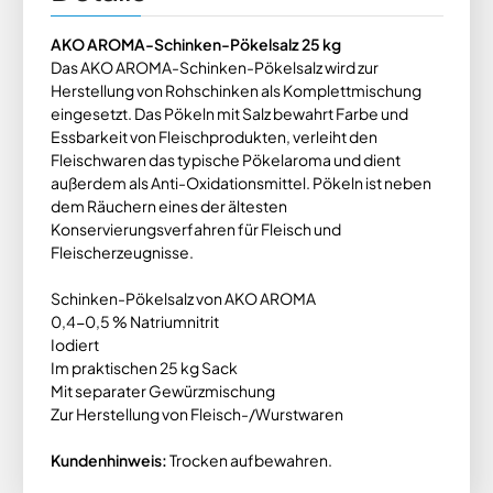
AKO AROMA-Schinken-Pökelsalz 25 kg
Das AKO AROMA-Schinken-Pökelsalz wird zur
Herstellung von Rohschinken als Komplettmischung
eingesetzt. Das Pökeln mit Salz bewahrt Farbe und
Essbarkeit von Fleischprodukten, verleiht den
Fleischwaren das typische Pökelaroma und dient
außerdem als Anti-Oxidationsmittel. Pökeln ist neben
dem Räuchern eines der ältesten
Konservierungsverfahren für Fleisch und
Fleischerzeugnisse.
Schinken-Pökelsalz von AKO AROMA
0,4-0,5 % Natriumnitrit
Iodiert
Im praktischen 25 kg Sack
Mit separater Gewürzmischung
Zur Herstellung von Fleisch-/Wurstwaren
Kundenhinweis:
Trocken aufbewahren.