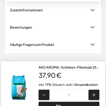
Zusatzinformationen
Bewertungen
Häufige Fragen zum Produkt
AKO AROMA-Schinken-Pökelsalz 25
kg
37,90 €
inkl. 19% Steuern
,
exkl.
Versandkosten
Menge